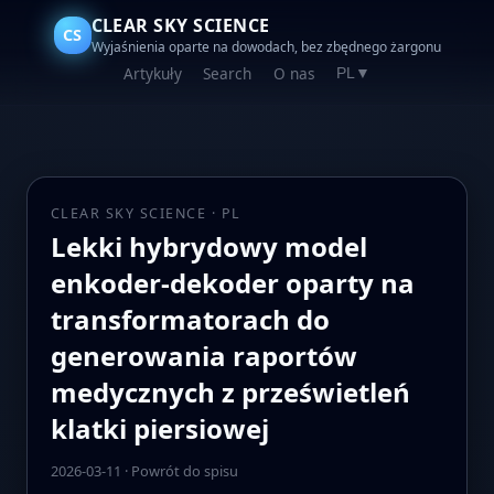
CLEAR SKY SCIENCE
CS
Wyjaśnienia oparte na dowodach, bez zbędnego żargonu
Artykuły
Search
O nas
PL
▼
CLEAR SKY SCIENCE · PL
Lekki hybrydowy model
enkoder-dekoder oparty na
transformatorach do
generowania raportów
medycznych z prześwietleń
klatki piersiowej
2026-03-11
·
Powrót do spisu