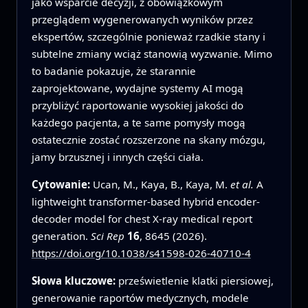
jako wsparcie decyzji, z obowiązkowym
przeglądem wygenerowanych wyników przez
ekspertów, szczególnie ponieważ rzadkie stany i
subtelne zmiany wciąż stanowią wyzwanie. Mimo
to badanie pokazuje, że starannie
zaprojektowane, wydajne systemy AI mogą
przybliżyć raportowanie wysokiej jakości do
każdego pacjenta, a te same pomysły mogą
ostatecznie zostać rozszerzone na skany mózgu,
jamy brzusznej i innych części ciała.
Cytowanie:
Ucan, M., Kaya, B., Kaya, M.
et al.
A
lightweight transformer-based hybrid encoder-
decoder model for chest X-ray medical report
generation.
Sci Rep
16
, 8645 (2026).
https://doi.org/10.1038/s41598-026-40710-4
Słowa kluczowe:
prześwietlenie klatki piersiowej,
generowanie raportów medycznych, modele