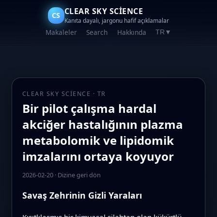
CLEAR SKY SCIENCE
CS
Kanıta dayalı, jargonu hafif açıklamalar
Makaleler
Search
Hakkında
TR
▼
CLEAR SKY SCIENCE · TR
Bir pilot çalışma hardal
akciğer hastalığının plazma
metabolomik ve lipidomik
imzalarını ortaya koyuyor
2026-02-20
·
Dizine geri dön
Savaş Zehrinin Gizli Yaraları
Kısıtlılaşmış bir kimyasal silahtan olan kükürtlü