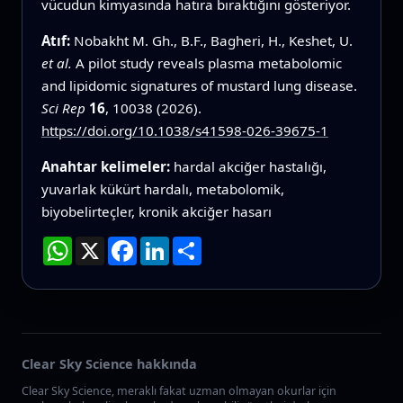
vücudun kimyasında hatıra bıraktığını gösteriyor.
Atıf:
Nobakht M. Gh., B.F., Bagheri, H., Keshet, U.
et al.
A pilot study reveals plasma metabolomic
and lipidomic signatures of mustard lung disease.
Sci Rep
16
, 10038 (2026).
https://doi.org/10.1038/s41598-026-39675-1
Anahtar kelimeler:
hardal akciğer hastalığı,
yuvarlak kükürt hardalı, metabolomik,
biyobelirteçler, kronik akciğer hasarı
WhatsApp
X
Facebook
LinkedIn
Paylaş
Clear Sky Science hakkında
Clear Sky Science, meraklı fakat uzman olmayan okurlar için