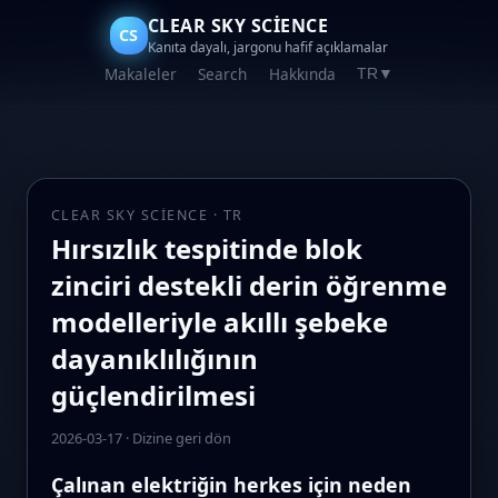
CLEAR SKY SCIENCE
CS
Kanıta dayalı, jargonu hafif açıklamalar
Makaleler
Search
Hakkında
TR
▼
CLEAR SKY SCIENCE · TR
Hırsızlık tespitinde blok
zinciri destekli derin öğrenme
modelleriyle akıllı şebeke
dayanıklılığının
güçlendirilmesi
2026-03-17
·
Dizine geri dön
Çalınan elektriğin herkes için neden