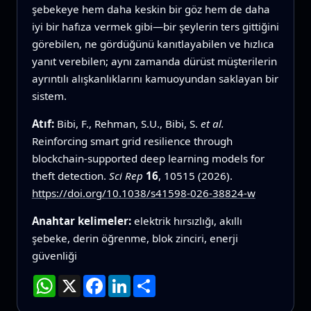
şebekeye hem daha keskin bir göz hem de daha
iyi bir hafıza vermek gibi—bir şeylerin ters gittiğini
görebilen, ne gördüğünü kanıtlayabilen ve hızlıca
yanıt verebilen; aynı zamanda dürüst müşterilerin
ayrıntılı alışkanlıklarını kamuoyundan saklayan bir
sistem.
Atıf:
Bibi, F., Rehman, S.U., Bibi, S.
et al.
Reinforcing smart grid resilience through
blockchain-supported deep learning models for
theft detection.
Sci Rep
16
, 10515 (2026).
https://doi.org/10.1038/s41598-026-38824-w
Anahtar kelimeler:
elektrik hırsızlığı, akıllı
şebeke, derin öğrenme, blok zinciri, enerji
güvenliği
WhatsApp
X
Facebook
LinkedIn
Paylaş