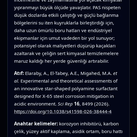
yıpranmayı büyük ölçüde yavaşlatır. PAS nispeten
düşük dozlarda etkili çalıştığı ve güçlü bağlanma
bölgelerini su iten kuyruklarla birleştirdiği için,
daha uzun ömürlü boru hatları ve endüstriyel
ekipmanlar için umut vadeden bir yol sunuyor;
potansiyel olarak maliyetleri düşürüp kaçakları
azaltarak ve çeliğin sert kimyasal temizlemelere
maruz kaldığı her yerde güvenliği artırabilir.
Atıf:
Elaraby, A., El-Tabey, A.E., Migahed, M.A.
et
al.
Experimental and theoretical assessments of
an innovative star-shaped polyamine surfactant
designed for X-65 steel corrosion mitigation in
acidic environment.
Sci Rep
16
, 8499 (2026).
https://doi.org/10.1038/s41598-026-38444-4
Anahtar kelimeler:
korozyon inhibitörü, karbon
çelik, yüzey aktif kaplama, asidik ortam, boru hattı