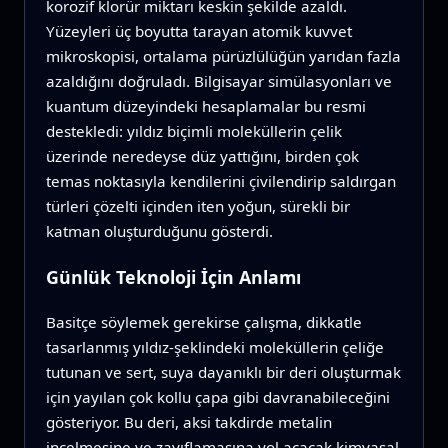
korozif klorür miktarı keskin şekilde azaldı.
Yüzeyleri üç boyutta tarayan atomik kuvvet
mikroskopisi, ortalama pürüzlülüğün yarıdan fazla
azaldığını doğruladı. Bilgisayar simülasyonları ve
kuantum düzeyindeki hesaplamalar bu resmi
destekledi: yıldız biçimli moleküllerin çelik
üzerinde neredeyse düz yattığını, birden çok
temas noktasıyla kendilerini çivilendirip saldırgan
türleri çözelti içinden iten yoğun, sürekli bir
katman oluşturduğunu gösterdi.
Günlük Teknoloji İçin Anlamı
Basitçe söylemek gerekirse çalışma, dikkatle
tasarlanmış yıldız‑şeklindeki moleküllerin çeliğe
tutunan ve sert, suya dayanıklı bir deri oluşturmak
için yayılan çok kollu çapa gibi davranabileceğini
gösteriyor. Bu deri, aksi takdirde metalin
incelmesine ve zayıflamasına yol açacak kimyasal