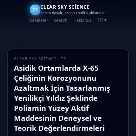
CLEAR SKY SCIENCE
CS
Kanıta dayalı, jargonu hafif açıklamalar
Makaleler
Search
Hakkında
TR
▼
CLEAR SKY SCIENCE · TR
Asidik Ortamlarda X-65
Çeliğinin Korozyonunu
Azaltmak İçin Tasarlanmış
Yenilikçi Yıldız Şeklinde
Poliamin Yüzey Aktif
Maddesinin Deneysel ve
Teorik Değerlendirmeleri