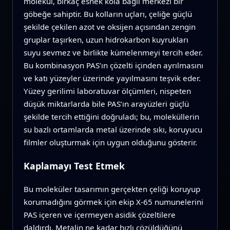
molekül, birkaç esnek kola bağlı merkezi bir
göbeğe sahiptir. Bu kolların uçları, çeliğe güçlü
şekilde çekilen azot ve oksijen açısından zengin
gruplar taşırken, uzun hidrokarbon kuyrukları
suyu sevmez ve birlikte kümelenmeyi tercih eder.
Bu kombinasyon PAS’ın çözelti içinden ayrılmasını
ve katı yüzeyler üzerinde yayılmasını teşvik eder.
Yüzey gerilimi laboratuvar ölçümleri, nispeten
düşük miktarlarda bile PAS’ın arayüzleri güçlü
şekilde tercih ettiğini doğruladı; bu, moleküllerin
su bazlı ortamlarda metal üzerinde sıkı, koruyucu
filmler oluşturmak için uygun olduğunu gösterir.
Kaplamayı Test Etmek
Bu moleküler tasarımın gerçekten çeliği koruyup
korumadığını görmek için ekip X‑65 numunelerini
PAS içeren ve içermeyen asidik çözeltilere
daldırdı. Metalin ne kadar hızlı çözüldüğünü