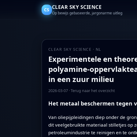
CLEAR SKY SCIENCE
CS
Op bewijs gebaseerde, jargonarme uitleg
CLEAR SKY SCIENCE · NL
Experimentele en theore
polyamine-oppervlakteac
in een zuur milieu
2026-03-07
·
Terug naar het overzicht
Het metaal beschermen tegen 
Van oliepijpleidingen diep onder de grond
dit veelgebruikte materiaal stilletjes o
petroleumindustrie te reinigen en te on