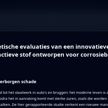
tische evaluaties van een innovatiev
tieve stof ontworpen voor corrosiebe
verborgen schade
 tot het staalwerk in auto’s en bruggen: het moderne leven is af
p zodra het in aanraking komt met sterke zuren, zoals die worde
tkalken. De hier gerapporteerde studie verkent een nieuwe mani