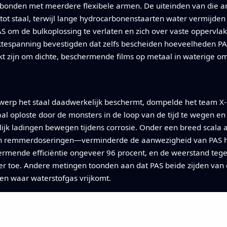
bonden met meerdere flexibele armen. De uiteinden van die arm
ot staal, terwijl lange hydrocarbonenstaarten water vermijde
S om de bulkoplossing te verlaten en zich over vaste oppervlak
espanning bevestigden dat zelfs bescheiden hoeveelheden PAS
kt zijn om dichte, beschermende films op metaal in waterige 
werp het staal daadwerkelijk beschermt, dompelde het team X-
al oploste door de monsters in de loop van de tijd te wegen en
jk ladingen bewegen tijdens corrosie. Onder een breed scala
n remmerdoseringen—verminderde de aanwezigheid van PAS het 
ermende efficiëntie ongeveer 96 procent, en de weerstand teg
r toe. Andere metingen toonden aan dat PAS beide zijden van d
en waar waterstofgas vrijkomt.