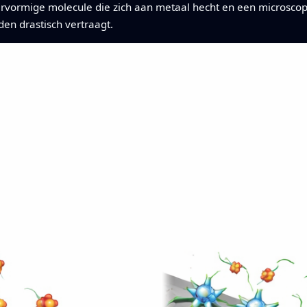
vormige molecule die zich aan metaal hecht en een microscop
en drastisch vertraagt.