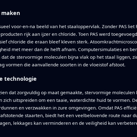
ar maken
eel voor-en-na beeld van het staaloppervlak. Zonder PAS liet 
ieproducten rijk aan ijzer en chloride. Toen PAS werd toegevoeg
ief chloride die eraan bleef kleven sterk. Atoomkrachtmicrosco
igheid met meer dan de helft afnam. Computersimulaties en 
 dat de stervormige moleculen bijna vlak op het staal liggen, 
ag vormen die aanvallende soorten in de vloeistof afstoot.
e technologie
zien dat zorgvuldig op maat gemaakte, stervormige moleculen 
 en zich uitspreiden om een taaie, waterdichte huid te vormen. 
dunnen en verzwakken in zure omgevingen. Omdat PAS efficiënt 
fstotende staarten, biedt het een veelbelovende route naar du
rlagen, lekkages kan verminderen en de veiligheid kan verbeter