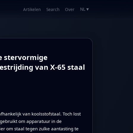
Artikelen
Search
Over
NL
▼
e stervormige
strijding van X-65 staal
hankelijk van koolsstofstaal. Toch lost
n gebruikt om apparatuur in de
er om staal tegen zulke aantasting te