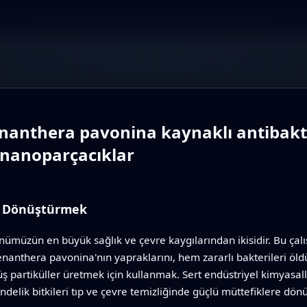
enanthera pavonina kaynaklı antibakte
 nanoparçacıklar
te Dönüştürmek
ünümüzün en büyük sağlık ve çevre kaygılarından ikisidir. Bu çalışm
enanthera pavonina'nın yapraklarını, hem zararlı bakterileri öl
 partiküller üretmek için kullanmak. Sert endüstriyel kimyasallar
ndelik bitkileri tıp ve çevre temizliğinde güçlü müttefiklere dönü