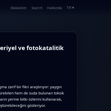
Makaleler
Search
Hakkında
TR
▼
riyel ve fotokatalitik
a zarif bir fikri araştırıyor: yaygın
dürebilen hem de suda bulunan toksik
ın yerine bitki özlerini kullanarak,
ştürebileceğini gösteriyor.