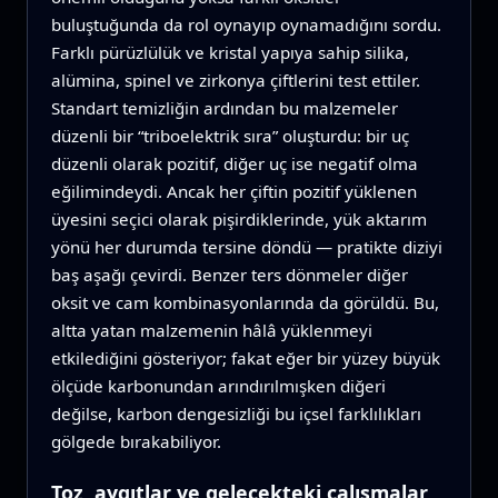
buluştuğunda da rol oynayıp oynamadığını sordu.
Farklı pürüzlülük ve kristal yapıya sahip silika,
alümina, spinel ve zirkonya çiftlerini test ettiler.
Standart temizliğin ardından bu malzemeler
düzenli bir “triboelektrik sıra” oluşturdu: bir uç
düzenli olarak pozitif, diğer uç ise negatif olma
eğilimindeydi. Ancak her çiftin pozitif yüklenen
üyesini seçici olarak pişirdiklerinde, yük aktarım
yönü her durumda tersine döndü — pratikte diziyi
baş aşağı çevirdi. Benzer ters dönmeler diğer
oksit ve cam kombinasyonlarında da görüldü. Bu,
altta yatan malzemenin hâlâ yüklenmeyi
etkilediğini gösteriyor; fakat eğer bir yüzey büyük
ölçüde karbonundan arındırılmışken diğeri
değilse, karbon dengesizliği bu içsel farklılıkları
gölgede bırakabiliyor.
Toz, aygıtlar ve gelecekteki çalışmalar