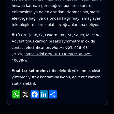
hesaba katması gerektiği ve bunların kontrol
edilmesinin ya da en azından izlenmesinin, statik
elektriğe bağlı ya da ondan kaçınmayı amaçlayan
teknolojilerde kritik olabileceği anlamına geliyor.
Atıf:
Grosjean, G., Ostermann, M., Sauer, M.
et al.
Adventitious carbon breaks symmetry in oxide
contact electrification.
Nature
651
, 626–631
(2026).
https://doi.org/10.1038/s41586-025-
10088-w
Anahtar kelimeler:
triboelektrik yüklenme, oksit
yüzeyler, yüzey kontaminasyonu, adventif karbon,
statik elektrik
WhatsApp
X
Facebook
LinkedIn
Paylaş