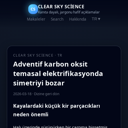
CLEAR SKY SCIENCE
CS
Kanıta dayalı, jargonu hafif açıklamalar
Makaleler
Search
Hakkında
TR
▼
CLEAR SKY SCIENCE · TR
Adventif karbon oksit
temasal elektrifikasyonda
simetriyi bozar
2026-03-18
·
Dizine geri dön
Kayalardaki küçük kir parçacıkları
neden önemli
Halı üzerinde sürünürken bir çarpma hissetmiş