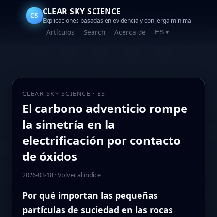
CLEAR SKY SCIENCE
CS
Explicaciones basadas en evidencia y con jerga mínima
Artículos
Search
Acerca de
ES
▼
CLEAR SKY SCIENCE · ES
El carbono adventicio rompe
la simetría en la
electrificación por contacto
de óxidos
2026-03-18
·
Volver al índice
Por qué importan las pequeñas
partículas de suciedad en las rocas