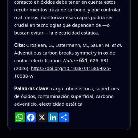
contacto en óxidos debe tener en cuenta estos
recubrimientos traza de carbono, y que controlar
o al menos monitorizar esas capas podría ser
crucial en tecnologías que dependen de —o
buscan evitar— la electricidad estática.
Cita:
Grosjean, G., Ostermann, M., Sauer, M.
et al.
Adventitious carbon breaks symmetry in oxide
contact electrification.
Nature
651
, 626–631
(2026).
https://doi.org/10.1038/s41586-025-
10088-w
Palabras clave:
carga triboeléctrica, superficies
de óxidos, contaminación superficial, carbono
adventicio, electricidad estática
WhatsApp
Facebook
X
LinkedIn
Compartir