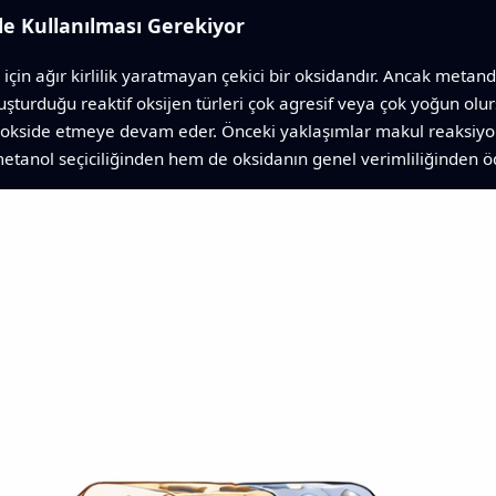
e Kullanılması Gerekiyor
ı için ağır kirlilik yaratmayan çekici bir oksidandır. Ancak met
Oluşturduğu reaktif oksijen türleri çok agresif veya çok yoğun 
 okside etmeye devam eder. Önceki yaklaşımlar makul reaksiyon h
metanol seçiciliğinden hem de oksidanın genel verimliliğinden 