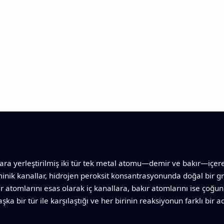
lara yerleştirilmiş iki tür tek metal atomu—demir ve bakır—içeren
minik kanallar, hidrojen peroksit konsantrasyonunda doğal bir g
 atomlarını esas olarak iç kanallara, bakır atomlarını ise çoğunl
aşka bir tür ile karşılaştığı ve her birinin reaksiyonun farklı bir