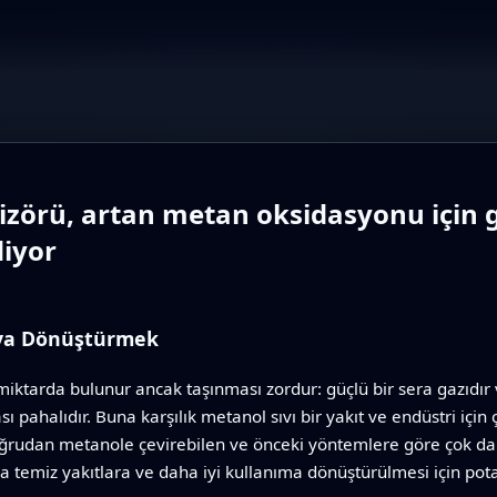
lizörü, artan metan oksidasyonu için
diyor
ıvıya Dönüştürmek
iktarda bulunur ancak taşınması zordur: güçlü bir sera gazıdır
ahalıdır. Buna karşılık metanol sıvı bir yakıt ve endüstri için ç
doğrudan metanole çevirebilen ve önceki yöntemlere göre çok dah
ha temiz yakıtlara ve daha iyi kullanıma dönüştürülmesi için pota