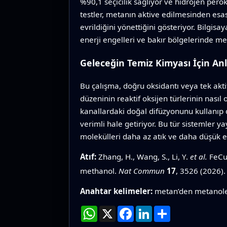
%90,1 seçicilik sağlıyor ve hidrojen pero
testler, metanın aktive edilmesinden esas
evrildiğini yönettiğini gösteriyor. Bilg
enerji engelleri ve bakır bölgelerinde met
Geleceğin Temiz Kimyası İçin An
Bu çalışma, doğru oksidantı veya tek akti
düzeninin reaktif oksijen türlerinin nasıl
kanallardaki doğal difüzyonunu kullanıp de
verimli hale getiriyor. Bu tür sistemler 
molekülleri daha az atık ve daha düşük ene
Atıf:
Zhang, H., Wang, S., Li, Y.
et al.
FeCu 
methanol.
Nat Commun
17
, 3526 (2026)
Anahtar kelimeler:
metan’den metanole 
WhatsApp
X
Facebook
LinkedIn
Paylaş