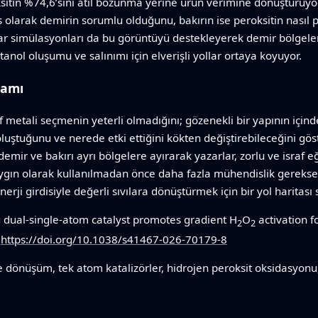
ksitin %74,6’sını atıl bozunma yerine ürün verimine dönüştürüyor.
 olarak demirin sorumlu olduğunu, bakırın ise peroksitin nasıl p
isayar simülasyonları da bu görüntüyü destekleyerek demir bölge
anol oluşumu ve salınımı için elverişli yollar ortaya koyuyor.
lamı
f metali seçmenin yeterli olmadığını; gözenekli bir yapının için
 oluştuğunu ve nerede etki ettiğini kökten değiştirebileceğini gös
mir ve bakırı ayrı bölgelere ayırarak yazarlar, zorlu ve israf eğ
yaygın olarak kullanılmadan önce daha fazla mühendislik gerekse 
rji girdisiyle değerli sıvılara dönüştürmek için bir yol haritası
dual-single-atom catalyst promotes gradient H
O
activation 
2
2
.
https://doi.org/10.1038/s41467-026-70179-8
dönüşüm, tek atom katalizörler, hidrojen peroksit oksidasyonu,