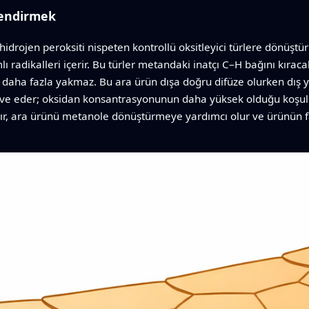
lendirmek
hidrojen peroksiti nispeten kontrollü oksitleyici türlere dönüştü
lı radikalleri içerir. Bu türler metandaki inatçı C–H bağını kıra
aha fazla yakmaz. Bu ara ürün dışa doğru difüze olurken dış yüz
aktive eder; oksidan konsantrasyonunun daha yüksek olduğu koşul
bakır, ara ürünü metanole dönüştürmeye yardımcı olur ve ürünün 