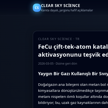
CLEAR SKY SCIENCE
CS
Kanıta dayalı, jargonu hafif açıklamalar
CLEAR SKY SCIENCE · TR
FeCu çift-tek-atom kata
aktivasyonunu teşvik e
2026-03-05
·
Dizine geri dön
Yaygın Bir Gazı Kullanışlı Bir S
Doğalgazın ana bileşeni olan metan bol m
kimyasallara dönüştürülmedikçe taşınması p
metanı nispeten ılımlı koşullar altında 
bildiriyor; bu, uzak gaz kaynaklarının da