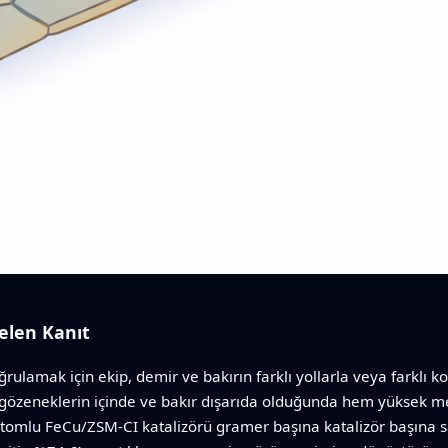
elen Kanıt
ulamak için ekip, demir ve bakırın farklı yollarla veya farklı kon
k gözeneklerin içinde ve bakır dışarıda olduğunda hem yüksek m
atomlu FeCu/ZSM‑CI katalizörü gramer başına katalizör başına s