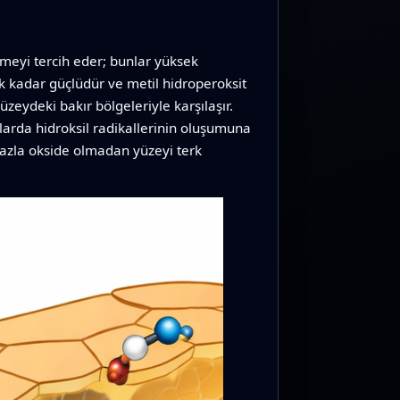
rmeyi tercih eder; bunlar yüksek
cak kadar güçlüdür ve metil hidroperoksit
eydeki bakır bölgeleriyle karşılaşır.
larda hidroksil radikallerinin oluşumuna
fazla okside olmadan yüzeyi terk