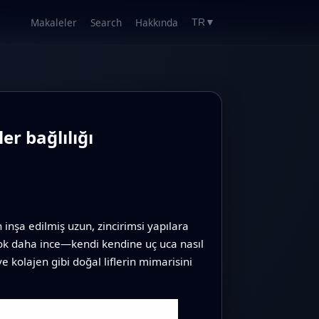
Makaleler
Search
Hakkında
TR
▼
r bağlılığı
nşa edilmiş uzun, zincirimsi yapılara
çok daha ince—kendi kendine uç uca nasıl
ve kolajen gibi doğal liflerin mimarisini