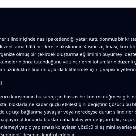
r silindir içinde nasıl paketlendiği yatar. Katı, donmuş bir krista
düzenli ama hâlâ bir derece akışkandır. X-ışını saçılması, küçük
organize olmuş bir çekirdek oluşturma eğiliminin büyümeyi deste
kümelerin önce tutunduğunu ve zincirlerini tohumların düzenli 
am uzunluklu silindirin uçlarda kilitlenmek için iç yapısını yeteri
i
zücü karışımının bu süreç için hassas bir kontrol düğmesi gibi 
stal bloklarla ne kadar güçlü etkileştiğini değiştirir. Çözücü bu bl
 uç-uça bağlanma yavaşlar veya neredeyse durur; silindirler bü
 bağlayıcı olduğunda bloklar daha kolay yer değiştirebilir; küçü
enlemeyi yapıp yapışması kolaylaşır. Çözücü bileşimini ayarlay
 “segment” desenini kontrol edebilir.