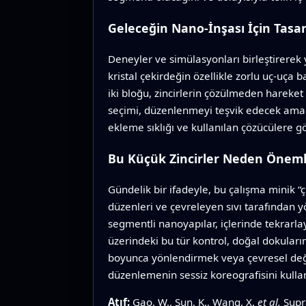
Geleceğin Nano-İnşası İçin Tasar
Deneyler ve simülasyonları birleştirerek y
kristal çekirdeğin özellikle zorlu uç-uç
iki bloğu, zincirlerin çözülmeden hareket
seçimi, düzenlenmeyi teşvik edecek ama 
ekleme sıklığı ve kullanılan çözücülere g
Bu Küçük Zincirler Neden Öneml
Gündelik bir ifadeyle, bu çalışma minik 
düzenleri ve çevreleyen sıvı tarafından y
segmentli nanoyapılar, içlerinde tekrarla
üzerindeki bu tür kontrol, doğal dokuların
boyunca yönlendirmek veya çevresel değişi
düzenlemenin sessiz koreografisini kullan
Atıf:
Gao, W., Sun, K., Wang, X.
et al.
Supra