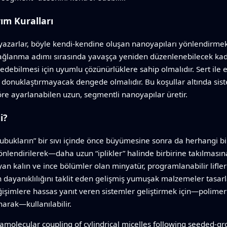
ım Kuralları
azarlar, böyle kendi-kendine oluşan nanoyapıları yönlendirmek için
a bağlanma adımı sırasında yavaşça yeniden düzenlenebilecek ka
 edebilmesi için uyumlu çözünürlüklere sahip olmalıdır. Sert ile
donuklaştırmayacak dengede olmalıdır. Bu koşullar altında sist
öre ayarlanabilen uzun, segmentli nanoyapılar üretir.
i?
“çubukların” bir sıvı içinde önce büyümesine sonra da herhangi 
önlendirilerek—daha uzun “iplikler” halinde birbirine takılması
yan kalın ve ince bölümler olan minyatür, programlanabilir lifle
 dayanıklılığını taklit eden gelişmiş yumuşak malzemeler tasarlam
mlere hassas yanıt veren sistemler geliştirmek için—polimer zinc
arak—kullanılabilir.
molecular coupling of cylindrical micelles following seeded-g