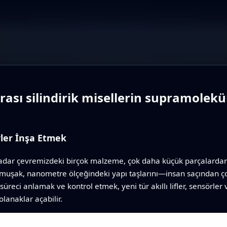
sı silindirik misellerin supramoleküle
ler İnşa Etmek
dar çevremizdeki birçok malzeme, çok daha küçük parçalardan i
 yumuşak, nanometre ölçeğindeki yapı taşlarını—insan saçından 
üreci anlamak ve kontrol etmek, yeni tür akıllı lifler, sensörler 
lanaklar açabilir.