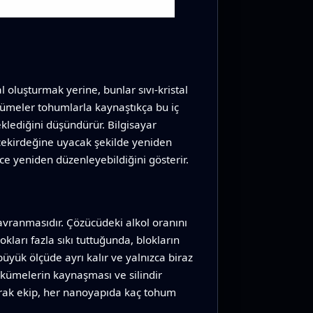
l oluşturmak yerine, bunlar sıvı-kristal
 kümeler tohumlarla kaynaştıkça bu iç
klediğini düşündürür. Bilgisayar
çekirdeğine uyacak şekilde yeniden
nce yeniden düzenleyebildiğini gösterir.
davranmasıdır. Çözücüdeki alkol oranını
okları fazla sıkı tuttuğunda, blokların
yük ölçüde ayrı kalır ve yalnızca biraz
k kümelerin kaynaşması ve silindir
arak ekip, her nanoyapıda kaç tohum