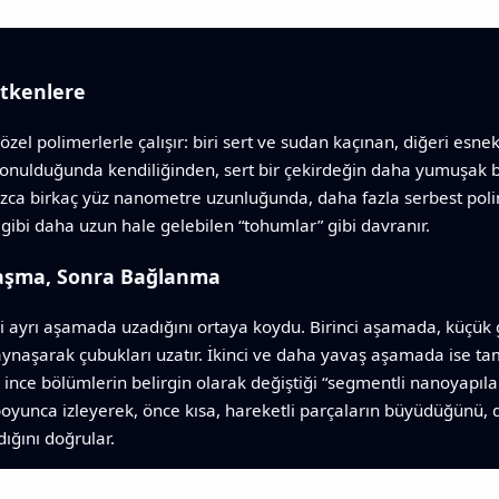
tkenlere
zel polimerlerle çalışır: biri sert ve sudan kaçınan, diğeri esnek
nulduğunda kendiliğinden, sert bir çekirdeğin daha yumuşak bir 
nızca birkaç yüz nanometre uzunluğunda, daha fazla serbest polim
ibi daha uzun hale gelebilen “tohumlar” gibi davranır.
aşma, Sonra Bağlanma
 iki ayrı aşamada uzadığını ortaya koydu. Birinci aşamada, küç
kaynaşarak çubukları uzatır. İkinci ve daha yavaş aşamada ise tam 
ince bölümlerin belirgin olarak değiştiği “segmentli nanoyapılar
yunca izleyerek, önce kısa, hareketli parçaların büyüdüğünü, d
dığını doğrular.