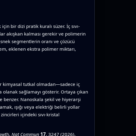
 bir dizi pratik kuralı süzer. İç sıvı-
dar akışkan kalması gerekir ve polimerin
 esnek segmentlerin oranı ve çözücü
em, eklenen ekstra polimer miktarı,
bir kimyasal tutkal olmadan—sadece iç
na olanak sağlamayı gösterir. Ortaya çıkan
re benzer. Nanoskala şekil ve hiyerarşi
ak, ışığı veya elektriği belirli yollar
irleri içindeki sıvı-kristal
rowth.
Nat Commun
17
, 3247 (2026).