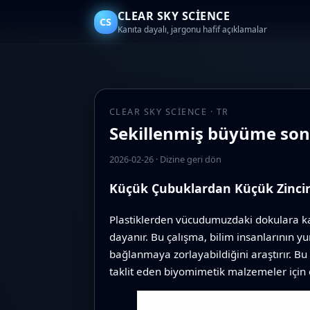
CLEAR SKY SCIENCE
CS
Kanıta dayalı, jargonu hafif açıklamalar
CLEAR SKY SCIENCE · TR
Sekillenmiş büyüme sonra
2026-02-26
·
Dizine geri dön
Küçük Çubuklardan Küçük Zincir
Plastiklerden vücudumuzdaki dokulara ka
dayanır. Bu çalışma, bilim insanlarının
bağlanmaya zorlayabildiğini araştırır. Bu s
taklit eden biyomimetik malzemeler için o