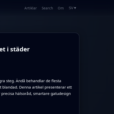
Artiklar
Search
Om
SV
▼
t i städer
ågra steg. Ändå behandlar de flesta
nt blandad. Denna artikel presenterar ett
mer precisa hälsoråd, smartare gatudesign