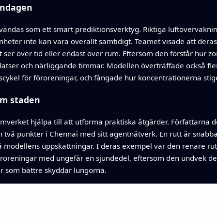
ondagen
ndas som ett smart prediktionsverktyg. Riktiga luftövervakni
nheter inte kan vara överallt samtidigt. Teamet visade att deras
ser över tid eller endast över rum. Eftersom den förstår hur z
atser och närliggande timmar. Modellen överträffade också fler
ykel för föroreningar, och fångade hur koncentrationerna stig
nom staden
mverket hjälpa till att utforma praktiska åtgärder. Författarn
två punkter i Chennai med sitt agentnätverk. En rutt är snabbas
 på modellens uppskattningar. I deras exempel var den renare 
öroreningar med ungefär en sjundedel, eftersom den undvek d
er som bättre skyddar lungorna.