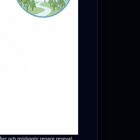
våer och möjliggör renare reseval.