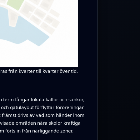
s från kvarter till kvarter över tid.
n term fångar lokala källor och sänkor,
 och gatulayout förflyttar föroreningar
k främst drivs av vad som händer inom
n, visade områden nära skolor kraftiga
 förts in från närliggande zoner.