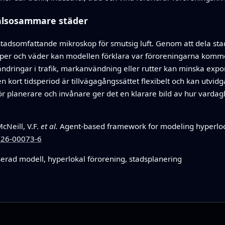
hälsosammare städer
tt stadsomfattande mikroskop för smutsig luft. Genom att dela
skaper och väder kan modellen förklara var föroreningarna kom
ndringar i trafik, markanvändning eller rutter kan minska exp
n kort tidsperiod är tillvägagångssättet flexibelt och kan utvid
ör planerare och invånare ger det en klarare bild av hur vardagl
cNeill, V.F.
et al.
Agent-based framework for modeling hyperloca
026-00073-6
erad modell, hyperlokal förorening, stadsplanering