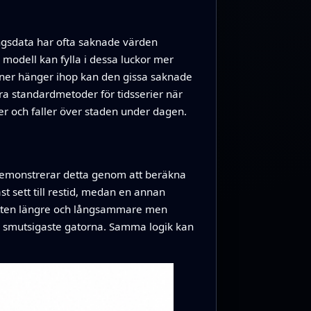
ngsdata har ofta saknade värden
 modell kan fylla i dessa luckor mer
oner hänger ihop kan den gissa saknade
a standardmetoder för tidsserier när
er och faller över staden under dagen.
a demonstrerar detta genom att beräkna
t sett till restid, medan en annan
rutten längre och långsammare men
e smutsigaste gatorna. Samma logik kan