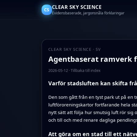
CLEAR SKY SCIENCE
CS
Evidensbaserade, jargonsnåla förklaringar
CLEAR SKY SCIENCE · SV
Agentbaserat ramverk för
2026-05-12
·
Tillbaka till index
Varför stadsluften kan skifta frå
Den som gått från en tyst park ut på en t
luftföroreningskartor fortfarande hela st
nytt sätt att följa hur smutsig luft rör 
och till och med renare dagliga pendling
Att göra om en stad till ett nä