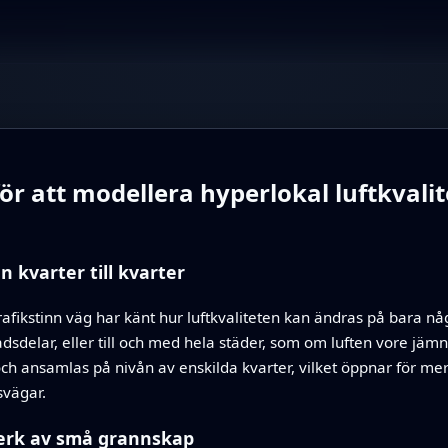
 att modellera hyperlokal luftkvalite
n kvarter till kvarter
rafikstinn väg har känt hur luftkvaliteten kan ändras på bara n
adsdelar, eller till och med hela städer, som om luften vore jäm
sig och ansamlas på nivån av enskilda kvarter, vilket öppnar för 
svägar.
tverk av små grannskap