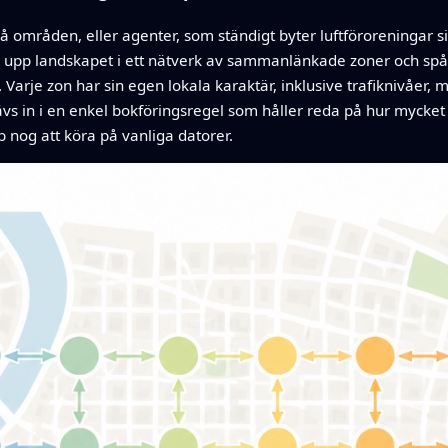
mråden, eller agenter, som ständigt byter luftföroreningar sinse
 upp landskapet i ett nätverk av sammanlänkade zoner och spå
 Varje zon har sin egen lokala karaktär, inklusive trafiknivåer,
vs in i en enkel bokföringsregel som håller reda på hur mycket
b nog att köra på vanliga datorer.