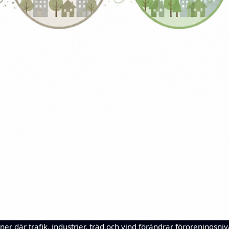
ner där trafik, industrier, träd och vind förändrar föroreningsni