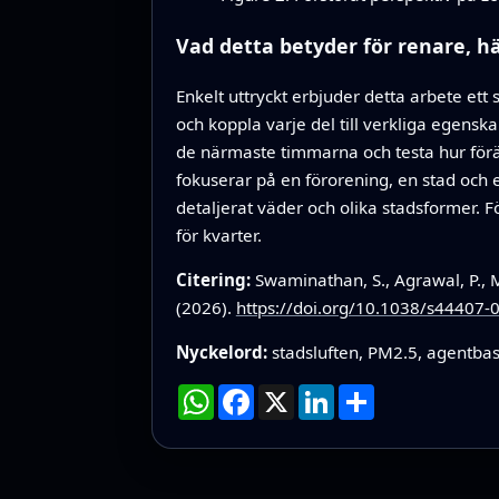
Vad detta betyder för renare, 
Enkelt uttryckt erbjuder detta arbete e
och koppla varje del till verkliga egen
de närmaste timmarna och testa hur förä
fokuserar på en förorening, en stad och e
detaljerat väder och olika stadsformer. F
för kvarter.
Citering:
Swaminathan, S., Agrawal, P., M
(2026).
https://doi.org/10.1038/s44407-
Nyckelord:
stadsluften, PM2.5, agentbas
WhatsApp
Facebook
X
LinkedIn
Dela