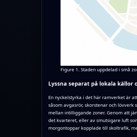
Figure 1. Staden uppdelad i små zone
Lyssna separat på lokala källor o
En nyckelstyrka i det här ramverket är at
såsom avgasrör, skorstenar och lövverk so
mellan intilliggande zoner. Genom att j
det kvarteret, eller av smutsigare luft s
morgontoppar kopplade till skoltrafik, 