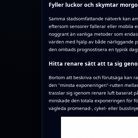
Fyller luckor och skymtar morg
Samma stadsomfattande nätverk kan anvä
eftersom sensorer fallerar eller mobila e
noggrant än vanliga metoder som endast 
värden med hjälp av både närliggande pl
den ombads prognostisera en typisk dagsc
Hitta renare sätt att ta sig ge
Bortom att beskriva och förutsäga kan ra
den "minsta exponeringen"-rutten mellan 
trasslar sig igenom renare luft baserat
minskade den totala exponeringen för f
vägleda promenad-, cykel- eller busslinj