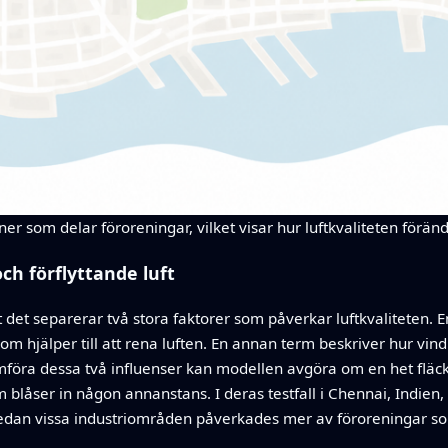
r som delar föroreningar, vilket visar hur luftkvaliteten förändra
ch förflyttande luft
t det separerar två stora faktorer som påverkar luftkvaliteten. E
m hjälper till att rena luften. En annan term beskriver hur vind
ämföra dessa två influenser kan modellen avgöra om en het fläc
om blåser in någon annanstans. I deras testfall i Chennai, Indie
medan vissa industriområden påverkades mer av föroreningar som