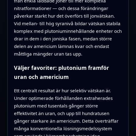
från enkla laddade joner till mer komplexa
nitratformationer — och dessa förändringar
påverkar starkt hur det överförs till jonvätskan.
Vid mellan- till hög syranivå bildar vätskan stabila
komplex med plutoniuminnehållande enheter och
drar in dem i den joniska fasen, medan större
delen av americium lämnas kvar och endast
måttliga mängder uran tas upp.
Väljer favoriter: plutonium framför
uran och americium
Ett centralt resultat är hur selektiv vätskan är.
Under optimerade förhållanden extraherades
plutonium med tusentals gånger större
effektivitet än uran, och upp till hundratusen
gånger starkare än americium. Detta överträffar
många konventionella lösningsmedelssystem