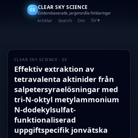
CLEAR SKY SCIENCE
CS
Evidensbaserade, jargonsnåla förklaringar
Artiklar
Search
Om
SV
▼
CLEAR SKY SCIENCE · SV
Effektiv extraktion av
tetravalenta aktinider från
salpetersyraelösningar med
tri-N-oktyl metylammonium
N-dodekylsulfat-
funktionaliserad
uppgiftspecifik jonvätska