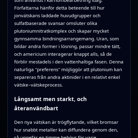
som används i kärnombearbetning idag.
Författarna hänför detta beteende till hur
jonvätskans laddade huvudgrupper och
sulfatbaserade svansar omsluter olika
plutoniumnitratkomplex och skapar mycket
gynnsamma bindningsarrangemang. Uran, som
bildar andra former i lösning, passar mindre tätt,
och americium interagerar knappt alls, så de
förblir mestadels i den vattenhaltiga fasen. Denna
naturliga "preferens" möjliggör att plutonium kan
separeras från andra aktinider i en relativt enkel
vätske–vätskeprocess.
Långsamt men starkt, och
återanvändbart
Den nya vätskan är trögflytande, vilket bromsar
hur snabbt metaller kan diffundera genom den,
så ungefär en timme behövs för varje