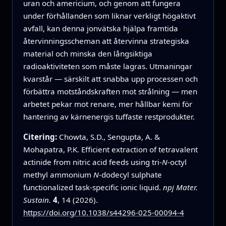
uran och americium, och genom att fungera
under förhållanden som liknar verkligt högaktivt
avfall, kan denna jonvätska hjälpa framtida
återvinningsscheman att återvinna strategiska
material och minska den långsiktiga
radioaktiviteten som måste lagras. Utmaningar
kvarstår — särskilt att snabba upp processen och
förbättra motståndskraften mot strålning — men
arbetet pekar mot renare, mer hållbar kemi för
hantering av kärnenergis tuffaste restprodukter.
Citering:
Chowta, S.D., Sengupta, A. &
Mohapatra, P.K. Efficient extraction of tetravalent
actinide from nitric acid feeds using tri-
N
-octyl
methyl ammonium
N
-dodecyl sulphate
functionalized task-specific ionic liquid.
npj Mater.
Sustain.
4
, 14 (2026).
https://doi.org/10.1038/s44296-025-00094-4