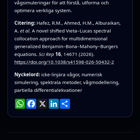
vågsimuleringar för att förstå, utforma och
optimera verkliga system.
Citering:
Hafez, R.M., Ahmed, H.M., Alburaikan,
A.
et al.
A novel shifted Vieta–Lucas spectral
collocation approach for multidimensional
generalized Benjamin–Bona–Mahony–Burgers
equations.
Sci Rep
16
, 14671 (2026).
https://doi.org/10.1038/s41598-026-50432-2
Nyckelord:
icke-linjära vågor, numerisk
simulering, spektrala metoder, vågmodellering,
partiella differentialekvationer
WhatsApp
Facebook
X
LinkedIn
Dela