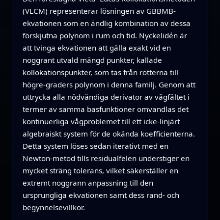
(VLCM) representerar lösningen av GBBMB-
ekvationen som en ändlig kombination av dessa
förskjutna polynom i rum och tid. Nyckelidén är
att tvinga ekvationen att gälla exakt vid en
noggrant utvald mängd punkter, kallade
kollokationspunkter, som tas från rötterna till
högre-graders polynom i denna familj. Genom att
uttrycka alla nödvändiga derivator av vågfältet i
termer av samma basfunktioner omvandlas det
kontinuerliga vågproblemet till ett icke-linjärt
algebraiskt system för de okända koefficienterna.
Detta system löses sedan iterativt med en
Newton-metod tills residualfelen understiger en
mycket sträng tolerans, vilket säkerställer en
extremt noggrann anpassning till den
ursprungliga ekvationen samt dess rand- och
begynnelsevillkor.