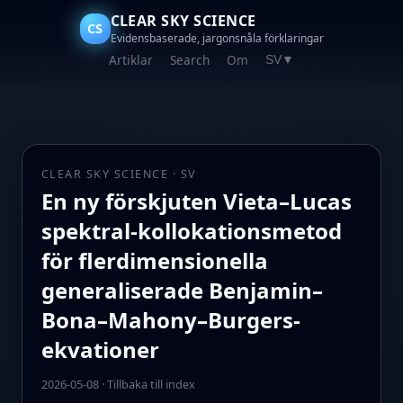
CLEAR SKY SCIENCE
CS
Evidensbaserade, jargonsnåla förklaringar
Artiklar
Search
Om
SV
▼
CLEAR SKY SCIENCE · SV
En ny förskjuten Vieta–Lucas
spektral-kollokationsmetod
för flerdimensionella
generaliserade Benjamin–
Bona–Mahony–Burgers-
ekvationer
2026-05-08
·
Tillbaka till index