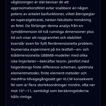
våglösningen är slät bevisar de att
approximationsfelet avtar snabbare än någon
potens av antalet basfunktioner, vilket återspeglar
en superalgebraisk, nästan fakultativ minskning
av felet. De förlänger denna analys från en
rymddimension till två rumsliga dimensioner plus
tid och visar att noggrannhet och stabilitet
kvarstår även för fullt flerdimensionella problem.
Numeriska experiment på tre testfall—en- och
tvådimensionella GBBMB-modeller med olika
icke-linjäriteter—bekräftar teorin. Jämfört med
högordnings finite difference-scheman, spektrala
elementmetoder, finite element-metoder och
meshfria tillvägagångssätt ger VLCM konsekvent
fel som är flera storleksordningar mindre, ofta ner
mot 10^−11, samtidigt som beräkningstiderna
hålls rimliga.