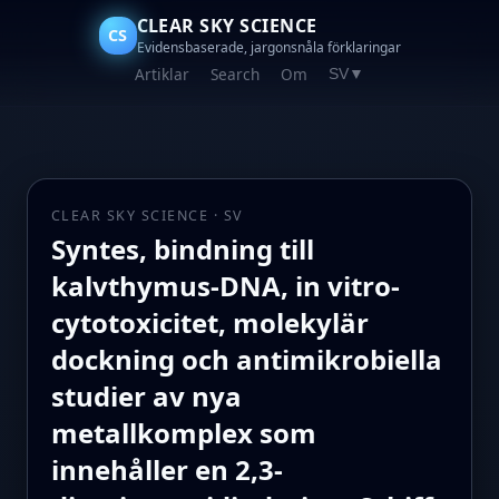
CLEAR SKY SCIENCE
CS
Evidensbaserade, jargonsnåla förklaringar
Artiklar
Search
Om
SV
▼
CLEAR SKY SCIENCE · SV
Syntes, bindning till
kalvthymus-DNA, in vitro-
cytotoxicitet, molekylär
dockning och antimikrobiella
studier av nya
metallkomplex som
innehåller en 2,3-