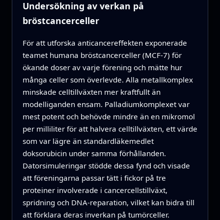
Undersökning av verkan på
bröstcancerceller
För att utforska anticancereffekten exponerade
teamet humana bröstcancerceller (MCF-7) för
ökande doser av varje förening och mätte hur
många celler som överlevde. Alla metallkomplex
minskade celltillväxten mer kraftfullt än
modelliganden ensam. Palladiumkomplexet var
mest potent och behövde mindre än en mikromol
per milliliter för att halvera celltillväxten, ett värde
som var lägre än standardläkemedlet
doksorubicin under samma förhållanden.
Datorsimuleringar stödde dessa fynd och visade
att föreningarna passar tätt i fickor på tre
proteiner involverade i cancercellstillväxt,
spridning och DNA-reparation, vilket kan bidra till
att förklara deras inverkan på tumörceller.