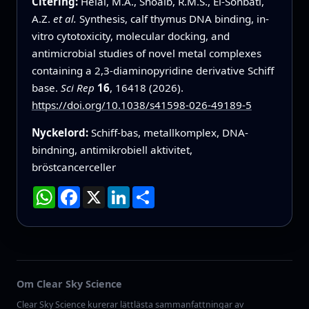
Citering:
Helal, M.A., Shoaib, R.M.S., El-Sonbati,
A.Z.
et al.
Synthesis, calf thymus DNA binding, in-
vitro cytotoxicity, molecular docking, and
antimicrobial studies of novel metal complexes
containing a 2,3-diaminopyridine derivative Schiff
base.
Sci Rep
16
, 16418 (2026).
https://doi.org/10.1038/s41598-026-49189-5
Nyckelord:
Schiff-bas, metallkomplex, DNA-
bindning, antimikrobiell aktivitet,
bröstcancerceller
WhatsApp
Facebook
X
LinkedIn
Dela
Om Clear Sky Science
Clear Sky Science kurerar lättlästa sammanfattningar av