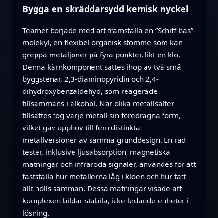
Bygga en skräddarsydd kemisk nyckel
Teamet började med att framställa en ”Schiff-bas”-
molekyl, en flexibel organisk stomme som kan
greppa metaljoner på fyra punkter, likt en klo.
Denna kärnkomponent sattes ihop av två små
byggstenar, 2,3-diaminopyridin och 2,4-
dihydroxybenzaldehyd, som reagerade
tillsammans i alkohol. När olika metallsalter
tillsattes tog varje metall sin föredragna form,
vilket gav upphov till fem distinkta
metallversioner av samma grunddesign. En rad
tester, inklusive ljusabsorption, magnetiska
mätningar och infraröda signaler, användes för att
fastställa hur metallerna låg i kloen och hur tätt
allt hölls samman. Dessa mätningar visade att
komplexen bildar stabila, icke-ledande enheter i
lösning.