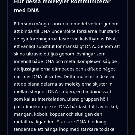
Hur dessa molekyler kommunicerar
med DNA
Eftersom många cancerläkemedel verkar genom
att binda till DNA undersökte forskarna hur starkt
de nya föreningarna fäster vid kalvthymus-DNA,
ett vanligt substitut för mänskligt DNA. Genom att
skina ultraviolett ljus genom lösningar som
innehöll både DNA och metallkomplexen såg de
att ljussignalerna dämpades och skiftade något
när mer DNA tillsattes. Detta mönster indikerar
att de plana delarna av molekylerna skjuter in
mellan stegen i DNA-stegen, en bindningssätt
som kallas interkalation. Bland gruppen höll
palladiumkomplexet DNA hårdast, följt av nickel,
mangan, kobolt, koppar och slutligen den
metallfria liganden. Starkare DNA-bindning
tenderade att hänga ihop med starkare toxiska