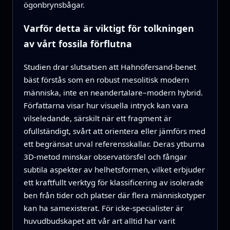
ögonbrynsbågar.
Varför detta är viktigt för tolkningen
av vårt fossila förflutna
Studien drar slutsatsen att Hahnöfersand‑benet
bäst förstås som en robust mesolitisk modern
människa, inte en neandertalare–modern hybrid.
Författarna visar hur visuella intryck kan vara
vilseledande, särskilt när ett fragment är
ofullständigt, svårt att orientera eller jämförs med
ett begränsat urval referensskallar. Deras ytburna
3D‑metod minskar observatörsfel och fångar
subtila aspekter av helhetsformen, vilket erbjuder
ett kraftfullt verktyg för klassificering av isolerade
ben från tider och platser där flera människotyper
kan ha samexisterat. För icke‑specialister är
huvudbudskapet att vår art alltid har varit