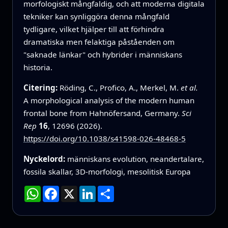
morfologiskt mångfaldig, och att moderna digitala
tekniker kan synliggöra denna mångfald
tydligare, vilket hjälper till att förhindra
dramatiska men felaktiga påståenden om
"saknade länkar" och hybrider i människans
historia.
Citering:
Röding, C., Profico, A., Merkel, M.
et al.
A morphological analysis of the modern human
frontal bone from Hahnöfersand, Germany.
Sci
Rep
16
, 12696 (2026).
https://doi.org/10.1038/s41598-026-48468-5
Nyckelord:
människans evolution, neandertalare,
fossila skallar, 3D‑morfologi, mesolitisk Europa
WhatsApp
Facebook
X
LinkedIn
Dela