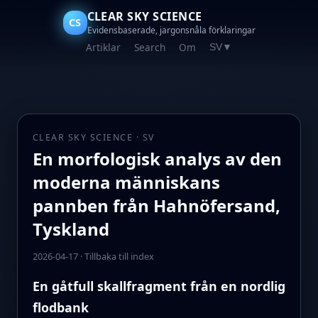
CLEAR SKY SCIENCE
CS
Evidensbaserade, jargonsnåla förklaringar
Artiklar
Search
Om
SV
▼
CLEAR SKY SCIENCE · SV
En morfologisk analys av den
moderna människans
pannben från Hahnöfersand,
Tyskland
2026-04-17
·
Tillbaka till index
En gåtfull skallfragment från en nordlig
flodbank