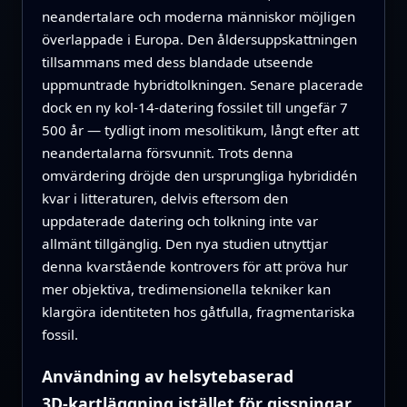
neandertalare och moderna människor möjligen
överlappade i Europa. Den åldersuppskattningen
tillsammans med dess blandade utseende
uppmuntrade hybridtolkningen. Senare placerade
dock en ny kol‑14‑datering fossilet till ungefär 7
500 år — tydligt inom mesolitikum, långt efter att
neandertalarna försvunnit. Trots denna
omvärdering dröjde den ursprungliga hybrididén
kvar i litteraturen, delvis eftersom den
uppdaterade datering och tolkning inte var
allmänt tillgänglig. Den nya studien utnyttjar
denna kvarstående kontrovers för att pröva hur
mer objektiva, tredimensionella tekniker kan
klargöra identiteten hos gåtfulla, fragmentariska
fossil.
Användning av helsytebaserad
3D‑kartläggning istället för gissningar