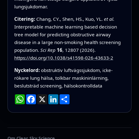
lungsjukdomar.
Citering:
Chang, CY., Shen, HS., Kuo, YL.
et al.
Interpretable machine learning based decision
tree model for predicting obstructive airway
disease in a large non-smoking health screening
population.
Sci Rep
16
, 12807 (2026).
https://doi.org/10.1038/s41598-026-43633-2
Nyckelord:
obstruktiv luftvägssjukdom, icke-
rökare lung hälsa, tolkbar maskininlärning,
beslutsträd screening, hälsokontrolldata
WhatsApp
Facebook
X
LinkedIn
Dela
Om Clear Sky Science