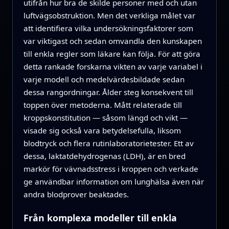
utifrån hur bra de skilde personer med och utan
luftvägsobstruktion. Men det verkliga målet var
att identifiera vilka undersökningsfaktorer som
var viktigast och sedan omvandla den kunskapen
till enkla regler som läkare kan följa. För att göra
detta rankade forskarna vikten av varje variabel i
varje modell och medelvärdesbildade sedan
dessa rangordningar. Ålder steg konsekvent till
toppen över metoderna. Mått relaterade till
kroppskonstitution — såsom längd och vikt —
visade sig också vara betydelsefulla, liksom
blodtryck och flera rutinlaboratorietester. Ett av
dessa, laktatdehydrogenas (LDH), är en bred
markör för vävnadsstress i kroppen och verkade
ge användbar information om lunghälsa även när
andra blodprover beaktades.
Från komplexa modeller till enkla