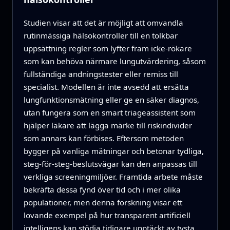
Studien visar att det är möjligt att omvandla
rutinmässiga hälsokontroller till en tolkbar
uppsättning regler som lyfter fram icke-rökare
som kan behöva närmare lungutvärdering, såsom
fullständiga andningstester eller remiss till
specialist. Modellen är inte avsedd att ersätta
lungfunktionsmätning eller ge en säker diagnos,
utan fungera som en smart triageassistent som
hjälper läkare att lägga märke till riskindivider
som annars kan förbises. Eftersom metoden
bygger på vanliga mätningar och betonar tydliga,
steg-för-steg-beslutsvägar kan den anpassas till
verkliga screeningmiljöer. Framtida arbete måste
bekräfta dessa fynd över tid och i mer olika
populationer, men denna forskning visar ett
lovande exempel på hur transparent artificiell
intelligens kan stödja tidigare upptäckt av tysta