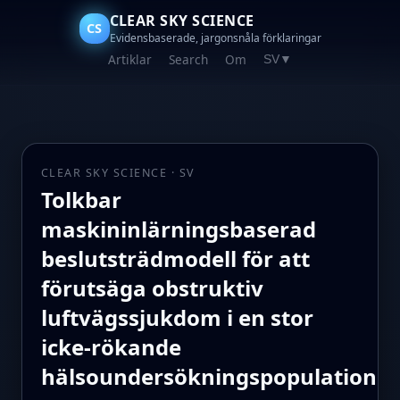
CLEAR SKY SCIENCE
CS
Evidensbaserade, jargonsnåla förklaringar
Artiklar
Search
Om
SV
▼
CLEAR SKY SCIENCE · SV
Tolkbar
maskininlärningsbaserad
beslutsträdmodell för att
förutsäga obstruktiv
luftvägssjukdom i en stor
icke-rökande
hälsoundersökningspopulation