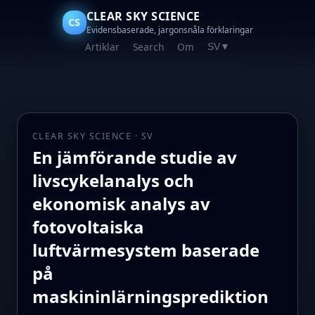
CLEAR SKY SCIENCE
CS
Evidensbaserade, jargonsnåla förklaringar
Artiklar
Search
Om
SV
▼
CLEAR SKY SCIENCE · SV
En jämförande studie av
livscykelanalys och
ekonomisk analys av
fotovoltaiska
luftvärmesystem baserade
på
maskininlärningsprediktion