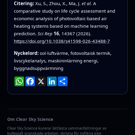
Citering:
Xu, S., Zhou, X., Ma, J.
et al.
A
comparative study on life cycle assessment and
economic analysis of photovoltaic-based air
heating systems based on machine learning
prediction.
Sci Rep
16
, 14367 (2026).
https://doi.org/10.1038/s41598-026-43488-7
Nyckelord:
sol-luftvärme, fotovoltaisk termik,
livscykelanalys, maskininlärning energi,
byggnadsuppvärmning
WhatsApp
Facebook
X
LinkedIn
Dela
Om Clear Sky Science
Clear Sky Science kurerar lättlästa sammanfattningar av
kollegialt granskade arbeten, skrivna för nyfikna icke-