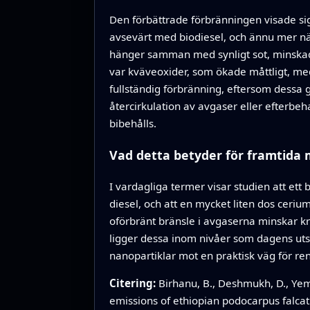
Den förbättrade förbränningen visade si
avsevärt med biodiesel, och ännu mer nä
hänger samman med synligt sot, minskad
var kväveoxider, som ökade måttligt, me
fullständig förbränning, eftersom dessa 
återcirkulation av avgaser eller efterbe
bibehålls.
Vad detta betyder för framtida
I vardagliga termer visar studien att ett 
diesel, och att en mycket liten dos ceri
oförbränt bränsle i avgaserna minskar kr
ligger dessa inom nivåer som dagens uts
nanopartiklar mot en praktisk väg för re
Citering:
Birhanu, B., Deshmukh, D., Ye
emissions of ethiopian podocarpus falcat