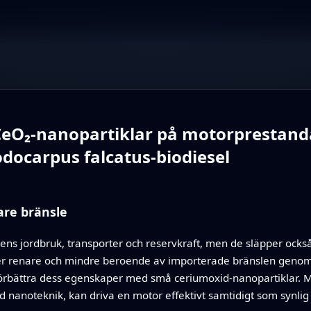
 CeO₂-nanopartiklar på motorprestand
odocarpus falcatus-biodiesel
nare bränsle
dens jordbruk, transporter och reservkraft, men de släpper också
rer renare och mindre beroende av importerade bränslen genom a
 förbättra dess egenskaper med små ceriumoxid-nanopartiklar. M
d nanoteknik, kan driva en motor effektivt samtidigt som synlig