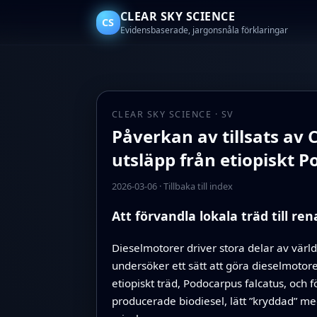
CLEAR SKY SCIENCE
CS
Evidensbaserade, jargonsnåla förklaringar
CLEAR SKY SCIENCE · SV
Påverkan av tillsats av
utsläpp från etiopiskt P
2026-03-06
·
Tillbaka till index
Att förvandla lokala träd till re
Dieselmotorer driver stora delar av värl
undersöker ett sätt att göra dieselmoto
etiopiskt träd, Podocarpus falcatus, och
producerade biodiesel, lätt ”kryddad” me