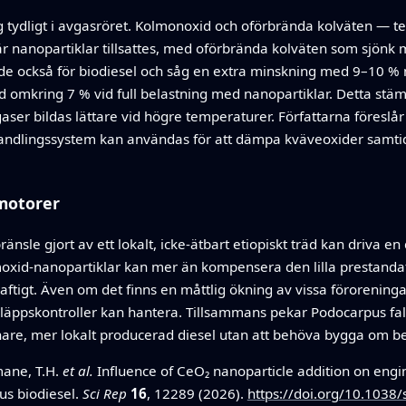
g tydligt i avgasröret. Kolmonoxid och oförbrända kolväten — t
r nanopartiklar tillsattes, med oförbrända kolväten som sjönk 
e också för biodiesel och såg en extra minskning med 9–10 %
d omkring 7 % vid full belastning med nanopartiklar. Detta s
gaser bildas lättare vid högre temperaturer. Författarna föreslå
handlingssystem kan användas för att dämpa kväveoxider samtidi
 motorer
bränsle gjort av ett lokalt, icke-ätbart etiopiskt träd kan driva 
umoxid-nanopartiklar kan mer än kompensera den lilla prestanda
aftigt. Även om det finns en måttlig ökning av vissa förorening
läppskontroller kan hantera. Tillsammans pekar Podocarpus fal
nare, mer lokalt producerad diesel utan att behöva bygga om be
mane, T.H.
et al.
Influence of CeO₂ nanoparticle addition on eng
us biodiesel.
Sci Rep
16
, 12289 (2026).
https://doi.org/10.1038