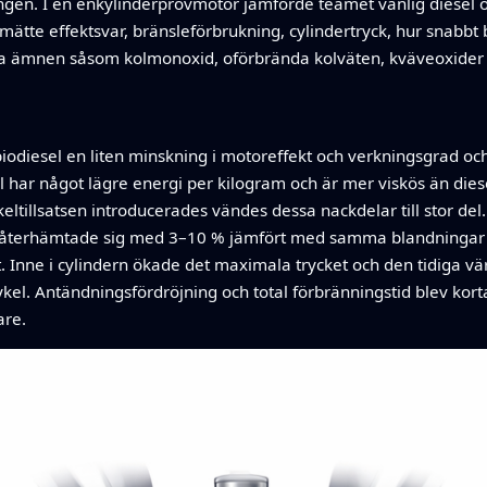
ngen. I en enkylinderprovmotor jämförde teamet vanlig diese
mätte effektsvar, bränsleförbrukning, cylindertryck, hur snabbt
la ämnen såsom kolmonoxid, oförbrända kolväten, kväveoxider 
biodiesel en liten minskning i motoreffekt och verkningsgrad oc
har något lägre energi per kilogram och är mer viskös än diese
ikeltillsatsen introducerades vändes dessa nackdelar till stor 
kt återhämtade sig med 3–10 % jämfört med samma blandningar 
Inne i cylindern ökade det maximala trycket och den tidiga vä
l. Antändningsfördröjning och total förbränningstid blev kortar
are.