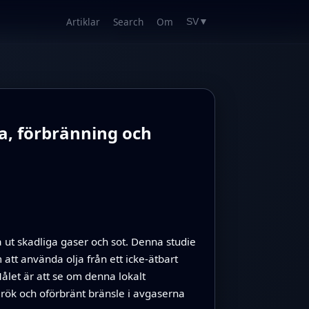
Artiklar
Search
Om
SV
▼
a, förbränning och
 ut skadliga gaser och sot. Denna studie
tt använda olja från ett icke-ätbart
ålet är att se om denna lokalt
 rök och oförbränt bränsle i avgaserna