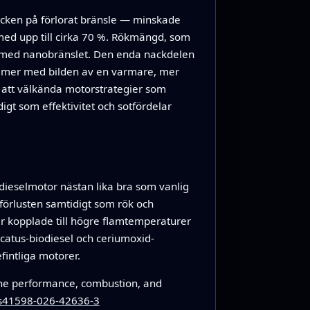
ecken på förlorat bränsle — minskade
med upp till cirka 70 %. Rökmängd, som
 med nanobränslet. Den enda nackdelen
tämmer med bilden av en varmare, mer
r att välkända motorstrategier som
gt som effektivitet och sotfördelar
en dieselmotor nästan lika bra som vanlig
förlusten samtidigt som rök och
ar kopplade till högre flamtemperaturer
catus-biodiesel och ceriumoxid-
fintliga motorer.
ine performance, combustion, and
/s41598-026-42636-3