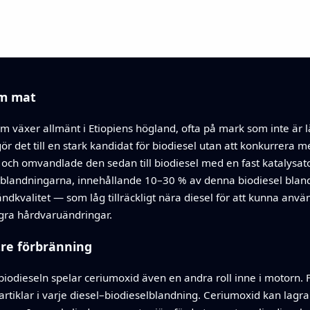
om mat
 som växer allmänt i Etiopiens högland, ofta på mark som inte ä
t gör det till en stark kandidat för biodiesel utan att konkurrera
 och omvandlade den sedan till biodiesel med en fast katalysat
leblandningarna, innehållande 10–30 % av denna biodiesel bla
ndkvalitet — som låg tillräckligt nära diesel för att kunna anvä
ra hårdvaruändringar.
ttre förbränning
biodieseln spelar ceriumoxid även en andra roll inne i motorn. 
tiklar i varje diesel–biodieselblandning. Ceriumoxid kan lagra