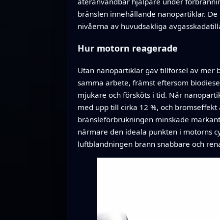
återanvändbar hjälpare under förbränni
bränslen innehållande nanopartiklar. De 
nivåerna av huvudsakliga avgasskadatil
Hur motorn reagerade
Utan nanopartiklar gav tillförsel av mer 
samma arbete, främst eftersom biodiesel 
mjukare och försköts i tid. När nanopart
med upp till cirka 12 %, och bromseffe
bränsleförbrukningen minskade markant. 
närmare den ideala punkten i motorns cyke
luftblandningen brann snabbare och ren