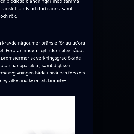
l och biodieselblandningar med samma
 bränslet tänds och förbränns, samt
och rök.
h krävde något mer bränsle för att utföra
l. Förbränningen i cylindern blev något
del. Bromstermerisk verkningsgrad ökade
utan nanopartiklar, samtidigt som
rmeavgivningen både i nivå och försköts
e, vilket indikerar att bränsle–