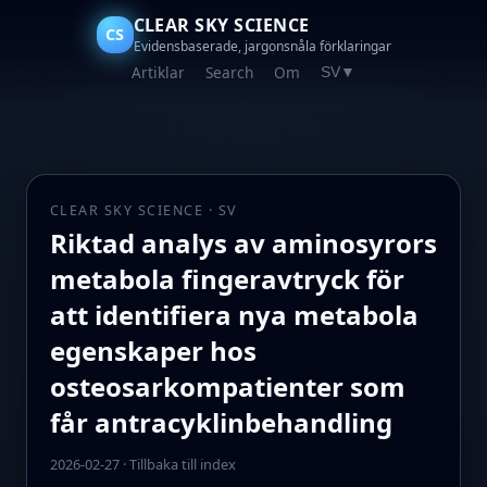
CLEAR SKY SCIENCE
CS
Evidensbaserade, jargonsnåla förklaringar
Artiklar
Search
Om
SV
▼
CLEAR SKY SCIENCE · SV
Riktad analys av aminosyrors
metabola fingeravtryck för
att identifiera nya metabola
egenskaper hos
osteosarkompatienter som
får antracyklinbehandling
2026-02-27
·
Tillbaka till index