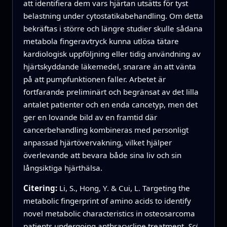
att identifiera dem vars hjärtan utsätts för tyst
belastning under cytostatikabehandling. Om detta
bekräftas i större och längre studier skulle sådana
metabola fingeravtryck kunna utlösa tätare
kardiologisk uppföljning eller tidig användning av
hjärtskyddande läkemedel, snarare än att vänta
på att pumpfunktionen faller. Arbetet är
fortfarande preliminärt och begränsat av det lilla
antalet patienter och en enda cancetyp, men det
ger en lovande bild av en framtid där
cancerbehandling kombineras med personligt
anpassad hjärtövervakning, vilket hjälper
överlevande att bevara både sina liv och sin
långsiktiga hjärthälsa.
Citering:
Li, S., Hong, Y. & Cui, L. Targeting the
metabolic fingerprint of amino acids to identify
novel metabolic characteristics in osteosarcoma
patients undergoing anthracycline treatment.
Sci