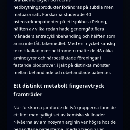
nedbrytningsprodukter förändras på subtila men
mätbara sätt. Forskarna studerade 40
osteosarkompatienter på ett sjukhus i Peking,
hälften av vilka redan hade genomgått flera
månaders antracyklinbehandling och hälften som
ännu inte fått läkemedlet. Med en mycket känslig
teknik kallad masspektrometri mätte de 48 olika
aminosyror och närbesläktade föreningar i
fastande blodprover, i jakt på distinkta mönster
mellan behandlade och obehandlade patienter.
Ett distinkt metabolt fingeravtryck
framträder
När forskarna jämförde de två grupperna fann de
ett litet men tydligt set av kemiska skillnader.
Nivåerna av aminosyran arginin var högre hos de
behandlade patienterna, medan treonin var