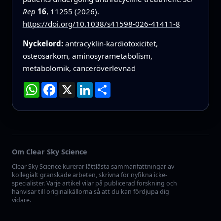
Rep
16
, 11255 (2026).
https://doi.org/10.1038/s41598-026-41411-8
Nyckelord:
antracyklin-kardiotoxicitet,
osteosarkom, aminosyrametabolism,
metabolomik, canceröverlevnad
WhatsApp
Facebook
X
LinkedIn
Dela
Om Clear Sky Science
Clear Sky Science kurerar lättlästa sammanfattningar av
kollegialt granskade arbeten, skrivna för nyfikna icke-
specialister. Varje artikel vilar på publicerad forskning och
hänvisar till originalkällorna så att du kan fördjupa dig
vidare.