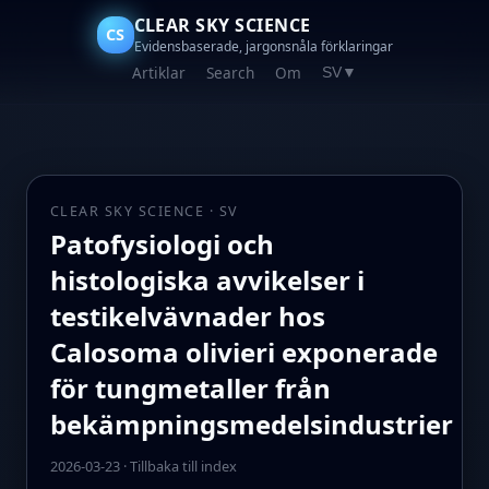
CLEAR SKY SCIENCE
CS
Evidensbaserade, jargonsnåla förklaringar
Artiklar
Search
Om
SV
▼
CLEAR SKY SCIENCE · SV
Patofysiologi och
histologiska avvikelser i
testikelvävnader hos
Calosoma olivieri exponerade
för tungmetaller från
bekämpningsmedelsindustrier
2026-03-23
·
Tillbaka till index