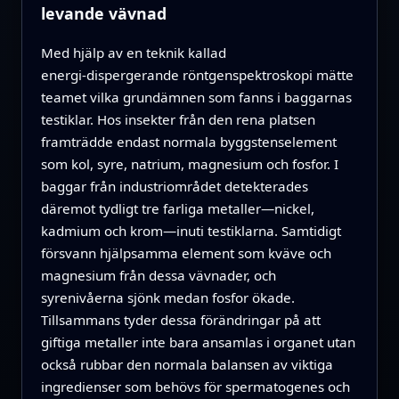
levande vävnad
Med hjälp av en teknik kallad
energi‑dispergerande röntgenspektroskopi mätte
teamet vilka grundämnen som fanns i baggarnas
testiklar. Hos insekter från den rena platsen
framträdde endast normala byggstenselement
som kol, syre, natrium, magnesium och fosfor. I
baggar från industriområdet detekterades
däremot tydligt tre farliga metaller—nickel,
kadmium och krom—inuti testiklarna. Samtidigt
försvann hjälpsamma element som kväve och
magnesium från dessa vävnader, och
syrenivåerna sjönk medan fosfor ökade.
Tillsammans tyder dessa förändringar på att
giftiga metaller inte bara ansamlas i organet utan
också rubbar den normala balansen av viktiga
ingredienser som behövs för spermatogenes och