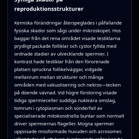
reproduktionsstrukturer
Kemiska förändringar återspeglades i påfallande
fysiska skador som sågs under mikroskopet. Hos
baggar från det rena området visade testiklarna
prydligt packade folliklar och cystor fyllda med
ordnade stadier av utvecklande spermier. I
kontrast hade testiklar från den förorenade
platsen spruckna follikelväggar, vidgade
mellanrum mellan strukturer och många
områden med vakuolisering och nekros—tecken
på döende vävnad. Vid högre förstoring visade
tidiga spermieceller suddiga nukleära omslag,
tomrum i cytoplasman och sönderfall av
specialiserade mitokondriella buntar som normalt
driver spermiernas flageller. Mogna spermier
uppvisade missformade huvuden och acrosomer,