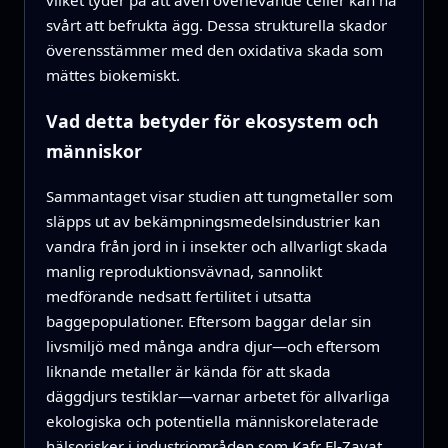
vilket tyder på att även överlevande celler kan ha
svårt att befrukta ägg. Dessa strukturella skador
överensstämmer med den oxidativa skada som
mättes biokemiskt.
Vad detta betyder för ekosystem och
människor
Sammantaget visar studien att tungmetaller som
släpps ut av bekämpningsmedelsindustrier kan
vandra från jord in i insekter och allvarligt skada
manlig reproduktionsvävnad, sannolikt
medförande nedsatt fertilitet i utsatta
baggepopulationer. Eftersom baggar delar sin
livsmiljö med många andra djur—och eftersom
liknande metaller är kända för att skada
däggdjurs testiklar—varnar arbetet för allvarliga
ekologiska och potentiella människorelaterade
hälsorisker i industriområden som Kafr El‑Zayat.