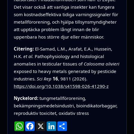
Det visar också att vanliga insekter kan fungera
som kostnadseffektiva tidiga varningssignaler för
metallförorening, och hjälpa tillsynsmyndigheter
att upptäcka problem långt innan de blir
uppenbara hos större djur eller människor.
Citering:
El-Samad, L.M., Arafat, E.A., Hussein,
H.K.
et al.
Pathophysiology and histological
anomalies in testicular tissues of
Calosoma olivieri
exposed to heavy metals generated by pesticide
industries.
Sci Rep
16
, 9811 (2026).
https://doi.org/10.1038/s41598-026-41290-z
Nyckelord:
tungmetallförorening,
bekämpningsmedelsindustri, bioindikatorbaggar,
reproduktiv toxicitet, oxidativ stress
WhatsApp
Facebook
X
LinkedIn
Dela