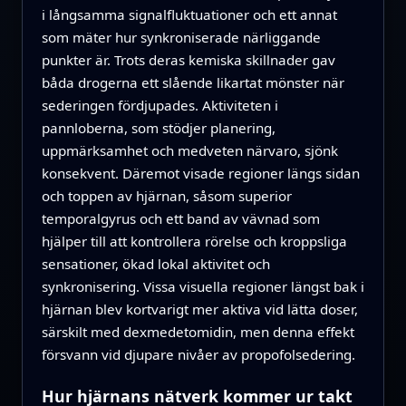
i långsamma signalfluktuationer och ett annat
som mäter hur synkroniserade närliggande
punkter är. Trots deras kemiska skillnader gav
båda drogerna ett slående likartat mönster när
sederingen fördjupades. Aktiviteten i
pannloberna, som stödjer planering,
uppmärksamhet och medveten närvaro, sjönk
konsekvent. Däremot visade regioner längs sidan
och toppen av hjärnan, såsom superior
temporalgyrus och ett band av vävnad som
hjälper till att kontrollera rörelse och kroppsliga
sensationer, ökad lokal aktivitet och
synkronisering. Vissa visuella regioner längst bak i
hjärnan blev kortvarigt mer aktiva vid lätta doser,
särskilt med dexmedetomidin, men denna effekt
försvann vid djupare nivåer av propofolsedering.
Hur hjärnans nätverk kommer ur takt