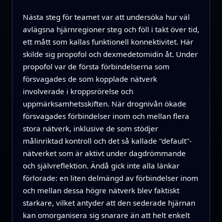
Nästa steg för teamet var att undersöka hur väl
avlägsna hjärnregioner steg och föll i takt över tid,
ett mått som kallas funktionell konnektivitet. Här
skilde sig propofol och dexmedetomidin åt. Under
propofol var de första förbindelserna som
försvagades de som kopplade nätverk
involverade i kroppsrörelse och
uppmärksamhetsskiften. När drognivån ökade
försvagades förbindelser inom och mellan flera
stora nätverk, inklusive de som stödjer
målinriktad kontroll och det så kallade "default"-
nätverket som är aktivt under dagdrömmande
och självreflektion. Ändå gick inte alla länkar
förlorade: en liten delmängd av förbindelser inom
och mellan dessa högre nätverk blev faktiskt
starkare, vilket antyder att den sederade hjärnan
kan omorganisera sig snarare än att helt enkelt