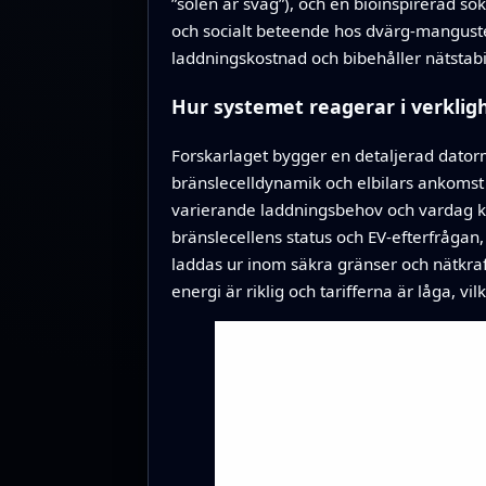
”solen är svag”), och en bioinspirerad s
och socialt beteende hos dvärg-manguste
laddningskostnad och bibehåller nätstabil
Hur systemet reagerar i verklig
Forskarlaget bygger en detaljerad datormo
bränslecelldynamik och elbilars ankomst 
varierande laddningsbehov och vardag ko
bränslecellens status och EV‑efterfrågan, 
laddas ur inom säkra gränser och nätkraft
energi är riklig och tarifferna är låga, v