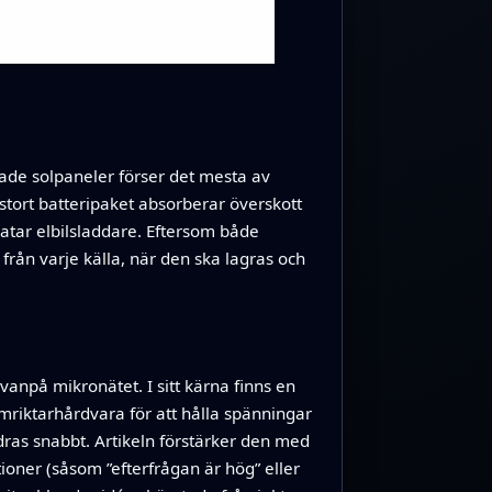
pade solpaneler förser det mesta av
 stort batteripaket absorberar överskott
atar elbilsladdare. Eftersom både
från varje källa, när den ska lagras och
vanpå mikronätet. I sitt kärna finns en
mriktarhårdvara för att hålla spänningar
ras snabbt. Artikeln förstärker den med
tioner (såsom ”efterfrågan är hög” eller