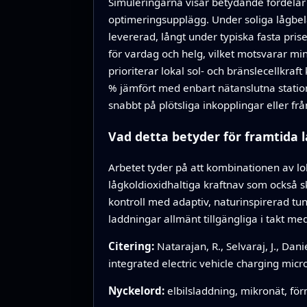
Simuleringarna visar betydande fördelar
optimeringsupplägg. Under soliga lågbel
levererad, långt under typiska fasta pri
för vardag och helg, vilket motsvarar m
prioriterar lokal sol- och bränslecellkra
% jämfört med enbart nätanslutna statio
snabbt på plötsliga inkopplingar eller frå
Vad detta betyder för framtida
Arbetet tyder på att kombinationen av loka
lågkoldioxidhaltiga kraftnav som också 
kontroll med adaptiv, naturinspirerad tu
laddningar allmänt tillgängliga i takt med
Citering:
Natarajan, R., Selvaraj, J., Dani
integrated electric vehicle charging micr
Nyckelord:
elbilsladdning, mikronät, för