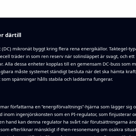
 därtill
t (DC) mikronät byggt kring flera rena energikällor. Taktegel-ty
ecell träder in som ren reserv när solinsläppet är svagt, och ett
par. Alla dessa enheter kopplas till en gemensam DC-buss som m
ägbara måste systemet ständigt besluta när det ska hämta kraft 
 som spänningar hålls stabila och laddarna fungerar.
mar författarna en ”energiförvaltnings”-hjärna som lägger sig o
nd inom ingenjörskonsten som en PI-regulator, som finjusterar o
n hand kan denna regulator ha svårt när förutsättningarna änd
gik, som efterliknar mänskligt if‑then‑resonemang om osäkra situa