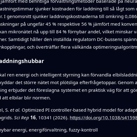
 jämfört med befintliga förvaltningsmetoder baserade på neura
astningstimmar sjunker kostnaden för laddning till så lågt som
ser. I genomsnitt sjunker laddningskostnaderna till omkring 0,0
inskningar på ungefär 45 % respektive 56 % jämfört med konven
ft kan mikronätet nå upp till 84 % förnybar andel, vilket minskar
ner. Samtidigt håller den inställda regulatorn DC-bussens spän
nkopplingar, och överträffar flera välkända optimeringsalgoritmer
 laddningshubbar
l ren energi och intelligent styrning kan förvandla elbilsladdni
skyddar det större nätet mot plötsliga efterfrågetoppar. Genom
ning erbjuder det föreslagna systemet en praktisk väg för att g
 att elbilar blir normen.
el, S.
et al.
Optimized PI controller-based hybrid model for adap
ogrids.
Sci Rep
16
, 10341 (2026).
https://doi.org/10.1038/s415
nybar energi, energiförvaltning, fuzzy-kontroll