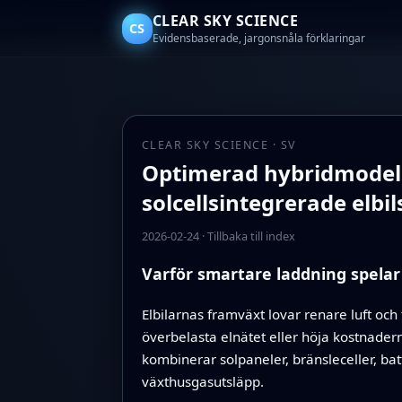
CLEAR SKY SCIENCE
CS
Evidensbaserade, jargonsnåla förklaringar
CLEAR SKY SCIENCE · SV
Optimerad hybridmodell 
solcellsintegrerade elb
2026-02-24
·
Tillbaka till index
Varför smartare laddning spelar 
Elbilarnas framväxt lovar renare luft och
överbelasta elnätet eller höja kostnader
kombinerar solpaneler, bränsleceller, batt
växthusgasutsläpp.