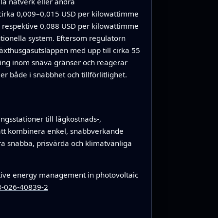
la nätverk eller andra
 cirka 0,009–0,015 USD per kilowattimme
86 respektive 0,088 USD per kilowattimme
tionella system. Eftersom regulatorn
 växthusgasutsläppen med upp till cirka 55
ning inom snäva gränser och reagerar
 både i snabbhet och tillförlitlighet.
ngsstationer till lågkostnads-,
 att kombinera enkel, snabbverkande
öra snabba, prisvärda och klimatvänliga
tive energy management in photovoltaic
98-026-40839-2