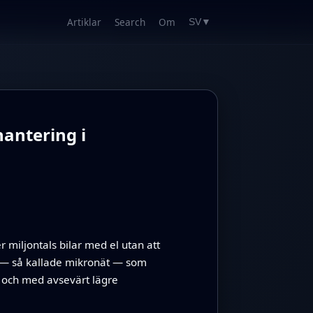
Artiklar
Search
Om
SV
▼
antering i
 miljontals bilar med el utan att
ät — så kallade mikronät — som
gt och med avsevärt lägre