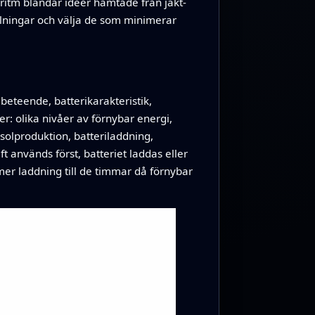
ritm blandar idéer hämtade från jakt-
llningar och välja de som minimerar
beteende, batterikarakteristik,
r: olika nivåer av förnybar energi,
olproduktion, batteriladdning,
t används först, batteriet laddas eller
mer laddning till de timmar då förnybar