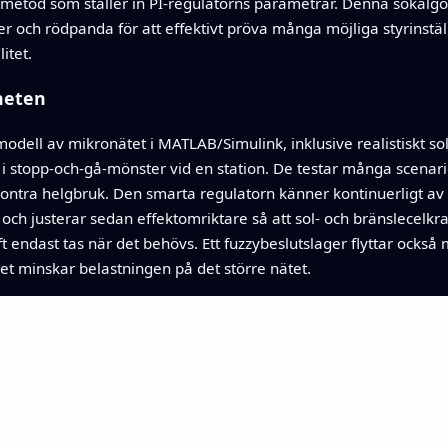
ökmetod som ställer in PI-regulatorns parametrar. Denna sökalgo
r och rödpanda för att effektivt pröva många möjliga styrinstä
itet.
heten
dell av mikronätet i MATLAB/Simulink, inklusive realistiskt sol
i stopp‑och‑gå-mönster vid en station. De testar många scenarie
ntra helgbruk. Den smarta regulatorn känner kontinuerligt av s
och justerar sedan effektomriktare så att sol- och bränslecelkraf
 endast tas när det behövs. Ett fuzzybeslutslager flyttar också 
ilket minskar belastningen på det större nätet.