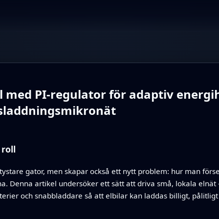
med PI-regulator för adaptiv energih
ilsladdningsmikronät
roll
 tystare gator, men skapar också ett nytt problem: hur man förser
na. Denna artikel undersöker ett sätt att driva små, lokala eln
erier och snabbladdare så att elbilar kan laddas billigt, pålitli