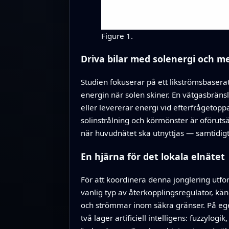
Figure 1.
Driva bilar med solenergi och mer
Studien fokuserar på ett likströmsbasera
energin när solen skiner. En vätgasbränsl
eller levererar energi vid efterfrågetop
solinstrålning och körmönster är oföruts
när huvudnätet ska utnyttjas — samtidigt
En hjärna för det lokala elnätet
För att koordinera denna jonglering utfor
vanlig typ av återkopplingsregulator, kä
och strömmar inom säkra gränser. På ege
två lager artificiell intelligens: fuzzylo