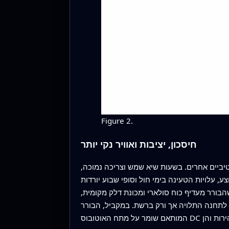
Figure 2.
חיסכון, יציבות ואוויר נקי יותר
טיביים אחרים. בשעות שיא שמש וצריכה נמוכה,
פוסיים. בממוצע, עלויות הטעינה בימי חול וסופי שבוע יורדות
ת קונבנציונליות. מאחר שהבורר מעדיף כוח סולארי ומכונת דלק מקומית,
הגיע לתרומה של עד 84% מאנרגיה מתחדשת, מה שמקטין פליטות גזי חממה עד כ‑55% יחסית לתחנה התלויה אך ורק ברשת. במקביל, הבורר
המותאם שומר על מתח האוטובוס DC בטווחים צרים ומגיב במהירות לכניסות או ניתוקים פתאומיים, ועולה על מספר אלגוריתמי אופטימיזציה ידועים הן במהירות והן