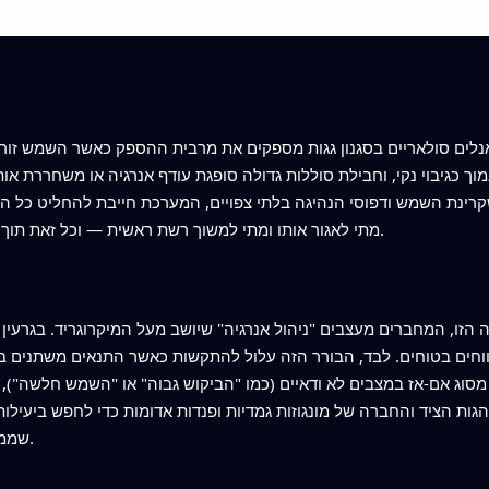
מוך כגיבוי נקי, וחבילת סוללות גדולה סופגת עודף אנרגיה או משחררת 
מתי לאגור אותו ומתי למשוך רשת ראשית — וכל זאת תוך שמירה על יציבות המתח ועל פעילות המטענים.
 המחברים מעצבים "ניהול אנרגיה" שיושב מעל המיקרוגריד. בגרעין שלו נמצא סוג נ
וחים בטוחים. לבד, הבורר הזה עלול להתקשות כאשר התנאים משתנים ב
סוג אם‑אז במצבים לא ודאיים (כמו "הביקוש גבוה" או "השמש חלשה"), 
שממזערות עלות הטעינה ושומרות על יציבות הרשת.