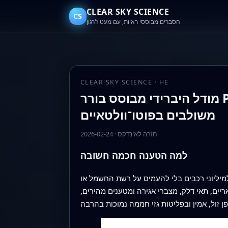
CLEAR SKY SCIENCE
CS
הסברים מבוססי ראיות, עם מעט ז'רגון
CLEAR SKY SCIENCE · HE
מודל היברידי מבוסס בורר PI מותאם לניהול אנרגיה אדפטיבי במיקרוגרידים להטענת רכב חשמלי
משולבים בפוטו־וולטאיים
חזרה לאינדקס
·
2026-02-24
למה הטענה חכמה חשובה
למיליוני רכבים בלי להעמיס על רשת החשמל או
ים, תאי דלק, מצברי אגירה ומטענים מהירים,