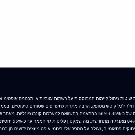
שיטות ניהול קיימות המבוססות על רשתות עצביות או תכנונים אופטימיז
לות הטעינה יורדת עד כדי כ‑0.009–0.015 דולר לכל קוטש מסופק, הרבה מתחת לתעריפים שטוחים טי
לכ־0.086 ו‑0.088 דולר לקוטש, קיצוצים של כ‑45% ו‑56% בהתאמה בהשוואה למערכו
המיקרוגריד יכול ל