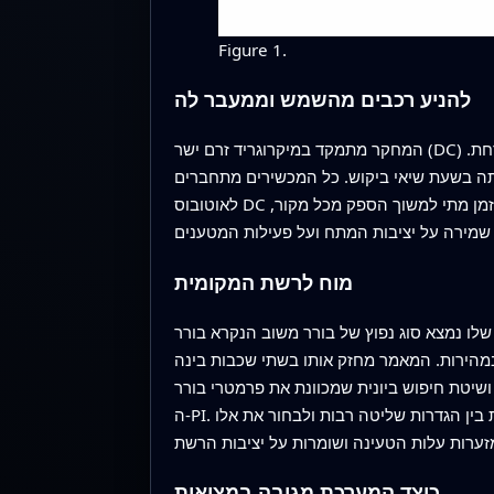
Figure 1.
להניע רכבים מהשמש וממעבר לה
המחקר מתמקד במיקרוגריד זרם ישר (DC) המבוסס על מספר מקורות אנרגיה נקייה. פאנלים סולאריים בסגנון גגות מספקים את מרבית ההספק כאשר השמש זורחת.
אותה בשעת שיאי ביקוש. כל המכשירים מתחברים
לאוטובוס DC משותף המזין מטעני רכבים חשמליים. מאחר שקרינת השמש ודפוסי הנהיגה בלתי צפויים, המערכת חייבת להחליט כל הזמן מתי למשוך הספק מכל מקור,
מוח לרשת המקומית
פוץ של בורר משוב הנקרא בורר PI, שמכוון את חומרת
מהירות. המאמר מחזק אותו בשתי שכבות בינה
ושיטת חיפוש ביונית שמכוונת את פרמטרי בורר
ה‑PI. אלגוריתם החיפוש הזה מערב רעיונות מהתנהגות הציד והחברה של מונגוזות גמדיות ופנדות אדומות כדי לחפש ביעילות בין הגדרות שליטה רבות ולבחור את אלו
כיצד המערכת מגיבה במציאות