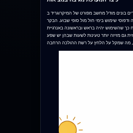
דל מחשב מפורט של המיקרוגריד ב‑MATLAB/Simulink, כולל התנהגות סולארית ריאליסטית, תכונות סוללה, דינמיקה של תא דלק והגעות רכבים
דפוסי שימוש בימי חול מול סופי שבוע. הבקר
 כך שהשימוש יהיה בראש ובראשונה באנרגיית
 גם מזיזה יותר טעינות לשעות שבהן יש שפע