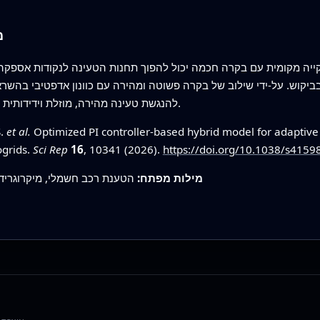
מ
ייה מקומית עם בקרה חכמה יכול להפוך תחנות הטעינה לנקודות אספקה ז
ביקוש. על‑ידי שילוב של בקרה פשוטה ומהירה עם כוונון אדפטיבי בה
להנגשת טעינה מהירה, מוזלת וידידותית לאקלים ככל שרכבים חשמליים הופכים לנורמה.
S.
et al.
Optimized PI controller-based hybrid model for adaptiv
ogrids.
Sci Rep
16
, 10341 (2026).
https://doi.org/10.1038/s415
מילות מפתח:
הטענת רכב חשמלי, מיקרוגרידי