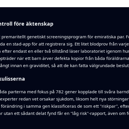
troll före äktenskap
skt premaritellt genetiskt screeningsprogram för emiratiska par
en stad-app för att registrera sig. Ett litet blodprov från varje
a efter endast en eller två tillstånd läser laboratoriet igenom 
pträder när ett barn ärver defekta kopior från båda föräldrarna.
ngt innan en graviditet, så att de kan fatta välgrundade beslut
ulisserna
da parterna med fokus på 782 gener kopplade till svåra barnd
experter redan vet orsakar sjukdom, liksom helt nya störningar 
 förändring i samma gen klassificeras de som ett "riskpar", efte
Par utan ett sådant delat fynd får en "låg risk"-rapport, även om