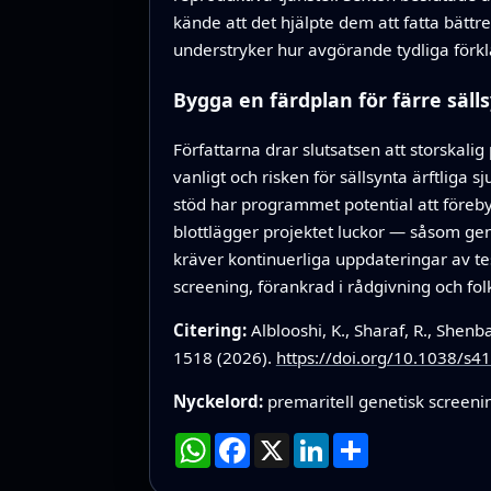
kände att det hjälpte dem att fatta bätt
understryker hur avgörande tydliga förkl
Bygga en färdplan för färre säl
Författarna drar slutsatsen att storskali
vanligt och risken för sällsynta ärftliga s
stöd har programmet potential att föreb
blottlägger projektet luckor — såsom ge
kräver kontinuerliga uppdateringar av 
screening, förankrad i rådgivning och fol
Citering:
Alblooshi, K., Sharaf, R., Shen
1518 (2026).
https://doi.org/10.1038/s
Nyckelord:
premaritell genetisk screeni
WhatsApp
Facebook
X
LinkedIn
Dela