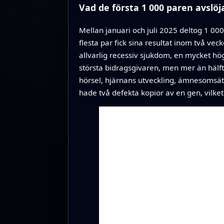
Vad de första 1 000 paren avslöj
Mellan januari och juli 2025 deltog 1 00
flesta par fick sina resultat inom två vec
allvarlig recessiv sjukdom, en mycket hö
största bidragsgivaren, men mer än hälft
hörsel, hjärnans utveckling, ämnesomsätt
hade två defekta kopior av en gen, vilke