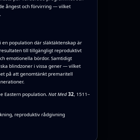
e ångest och förvirring — vilket
.
 i en population där släktäktenskap är
sultaten till tillgängligt reproduktivt
ch emotionella bördor. Samtidigt
ka blindzoner i vissa gener — vilket
et på att genomtänkt premaritell
enerationer.
e Eastern population.
Nat Med
32
, 1511–
kning, reproduktiv rådgivning