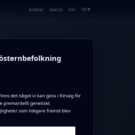
Artiklar
Search
Om
SV
▼
östernbefolkning
nns det något vi kan göra i förväg för
e premaritellt genetiskt
ligheter som tidigare främst blev