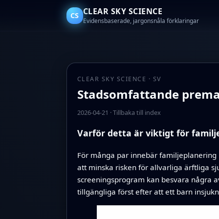
CLEAR SKY SCIENCE
CS
Evidensbaserade, jargonsnåla förklaringar
CLEAR SKY SCIENCE · SV
Stadsomfattande premar
2026-04-21
·
Tillbaka till index
Varför detta är viktigt för familj
För många par innebär familjeplanering b
att minska risken för allvarliga ärftliga
screeningsprogram kan besvara några av 
tillgängliga först efter att ett barn insjukn