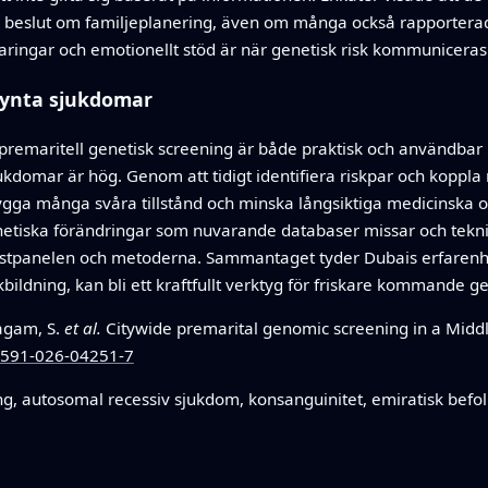
re beslut om familjeplanering, även om många också rapporterad
aringar och emotionellt stöd är när genetisk risk kommuniceras
lsynta sjukdomar
g premaritell genetisk screening är både praktisk och användbar
jukdomar är hög. Genom att tidigt identifiera riskpar och koppla re
ygga många svåra tillstånd och minska långsiktiga medicinska o
netiska förändringar som nuvarande databaser missar och teknis
testpanelen och metoderna. Sammantaget tyder Dubais erfarenh
kbildning, kan bli ett kraftfullt verktyg för friskare kommande g
bagam, S.
et al.
Citywide premarital genomic screening in a Middl
41591-026-04251-7
ng, autosomal recessiv sjukdom, konsanguinitet, emiratisk befol