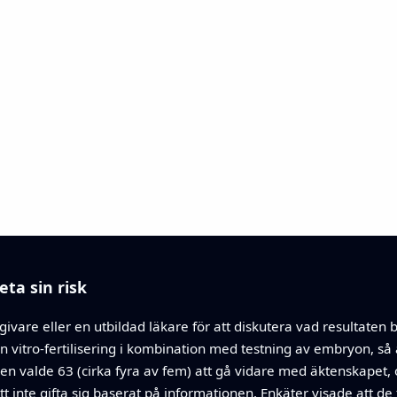
eta sin risk
dgivare eller en utbildad läkare för att diskutera vad resultat
ve in vitro-fertilisering i kombination med testning av embryon, 
en valde 63 (cirka fyra av fem) att gå vidare med äktenskapet,
tt inte gifta sig baserat på informationen. Enkäter visade att 