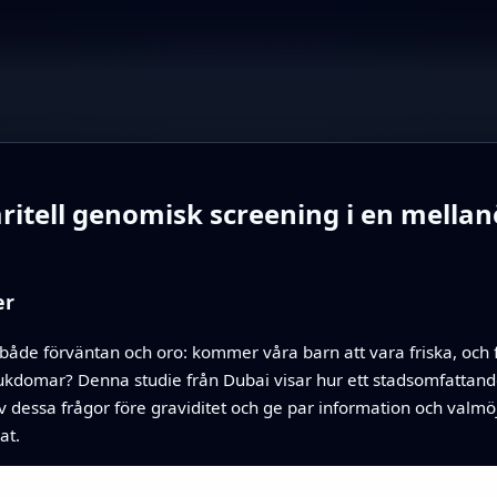
itell genomisk screening i en mellan
er
åde förväntan och oro: kommer våra barn att vara friska, och fi
 sjukdomar? Denna studie från Dubai visar hur ett stadsomfattand
dessa frågor före graviditet och ge par information och valmöj
at.