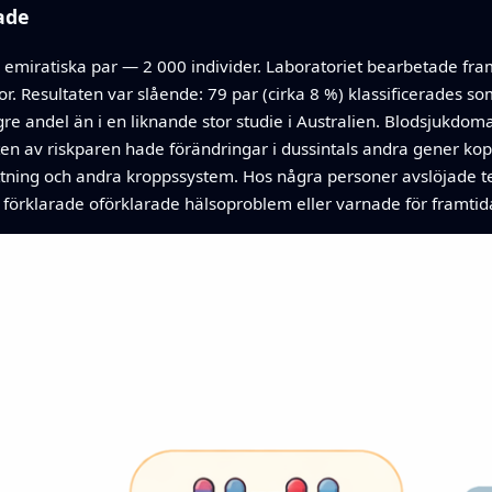
ade
0 emiratiska par — 2 000 individer. Laboratoriet bearbetade fra
kor. Resultaten var slående: 79 par (cirka 8 %) klassificerades s
gre andel än i en liknande stor studie i Australien. Blodsjukdom
en av riskparen hade förändringar i dussintals andra gener koppl
ning och andra kroppssystem. Hos några personer avslöjade test
t förklarade oförklarade hälsoproblem eller varnade för framti