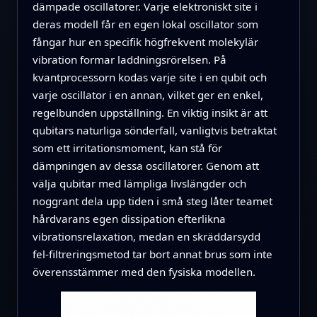
dämpade oscillatorer. Varje elektroniskt site i
deras modell får en egen lokal oscillator som
fångar hur en specifik högfrekvent molekylär
vibration formar laddningsrörelsen. På
kvantprocessorn kodas varje site i en qubit och
varje oscillator i en annan, vilket ger en enkel,
regelbunden uppställning. En viktig insikt är att
qubitars naturliga sönderfall, vanligtvis betraktat
som ett irritationsmoment, kan stå för
dämpningen av dessa oscillatorer. Genom att
välja qubitar med lämpliga livslängder och
noggrant dela upp tiden i små steg låter teamet
hårdvarans egen dissipation efterlikna
vibrationsrelaxation, medan en skräddarsydd
fel‑filtreringsmetod tar bort annat brus som inte
överensstämmer med den fysiska modellen.