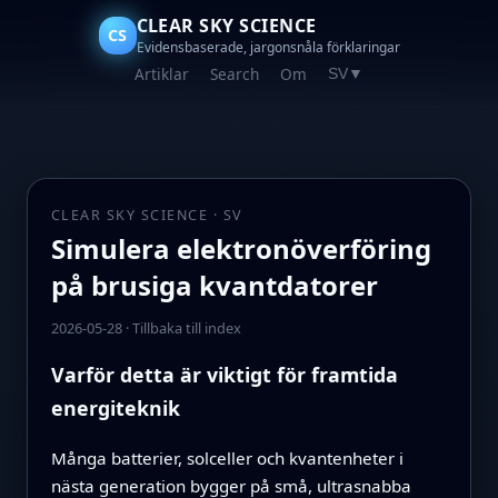
CLEAR SKY SCIENCE
CS
Evidensbaserade, jargonsnåla förklaringar
Artiklar
Search
Om
SV
▼
CLEAR SKY SCIENCE · SV
Simulera elektronöverföring
på brusiga kvantdatorer
2026-05-28
·
Tillbaka till index
Varför detta är viktigt för framtida
energiteknik
Många batterier, solceller och kvantenheter i
nästa generation bygger på små, ultrasnabba