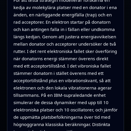
För att testa strategin modellerar forskarna en
kedja av molekylära platser med en donator i ena
änden, en närliggande energifälla (trap) och en
rad acceptorer. En elektron startar på donatorn
och kan antingen falla in i fällan eller undkomma
längs kedjan. Genom att justera energiavvikelsen
mellan donator och acceptorer undersöker de två
rutter. I det rent elektroniska fallet sker överföring
när donatorns energi stämmer överens direkt
med ett acceptortillstånd. I det vibroniska fallet
stämmer donatorn i stället överens med ett
acceptortillstånd plus en vibrationskvant, så att
elektronen och den lokala vibrationerna agerar
tillsammans. På en IBM‑supraledande enhet
simulerar de dessa dynamiker med upp till 10
elektroniska platser och 10 oscillatorer, och jämför
de uppmätta platsbefolkningarna över tid med
högnoggranna klassiska beräkningar. Distinkta