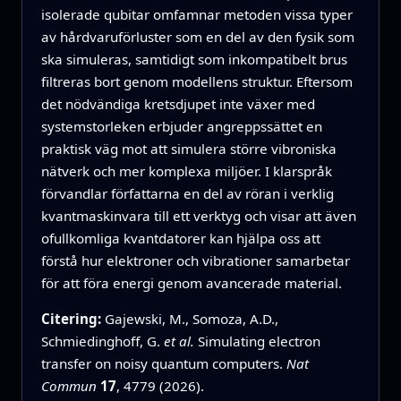
isolerade qubitar omfamnar metoden vissa typer
av hårdvaruförluster som en del av den fysik som
ska simuleras, samtidigt som inkompatibelt brus
filtreras bort genom modellens struktur. Eftersom
det nödvändiga kretsdjupet inte växer med
systemstorleken erbjuder angreppssättet en
praktisk väg mot att simulera större vibroniska
nätverk och mer komplexa miljöer. I klarspråk
förvandlar författarna en del av röran i verklig
kvantmaskinvara till ett verktyg och visar att även
ofullkomliga kvantdatorer kan hjälpa oss att
förstå hur elektroner och vibrationer samarbetar
för att föra energi genom avancerade material.
Citering:
Gajewski, M., Somoza, A.D.,
Schmiedinghoff, G.
et al.
Simulating electron
transfer on noisy quantum computers.
Nat
Commun
17
, 4779 (2026).