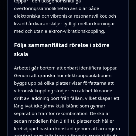
toppar i den tidsgenomsnittliga
överföringssannolikheten avslöjar både
elektroniska och vibroniska resonansvillkor, och
kvanthårdvaran skiljer tydligt mellan körningar
med och utan elektron‑vibrationskoppling.
Följa sammanflätad rörelse i större
skala
Arbetet går bortom att enbart identifiera toppar.
Genom att granska hur elektronpopulationen
byggs upp på olika platser visar författarna att
vibronisk koppling stödjer en ratchet‑liknande
drift av laddning bort från fällan, vilket skapar ett
långlivat icke‑jämviktstillstånd som gynnar
separation framför rekombination. De skalar
sedan modellen från 3 till 10 platser och håller
kretsdjupet nästan konstant genom att arrangera
grindar i parallella lager. För varje storlek kör de