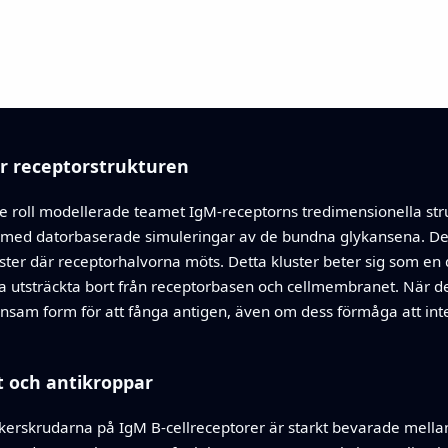
er receptorstrukturen
de roll modellerade teamet IgM‑receptorns tredimensionella str
med datorbaserade simuleringar av de bundna glykansena. Dess
ster där receptorhalvorna möts. Detta kluster beter sig som en d
a utsträckta bort från receptorbasen och cellmembranet. När d
nnsam form för att fånga antigen, även om dess förmåga att inte
t och antikroppar
kerskrudarna på IgM B‑cellreceptorer är starkt bevarade mella