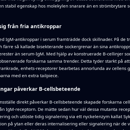
n stabil egenskap hos molekylen snarare än en strömbrytare som
ig från fria antikroppar
d IgM‑antikroppar i serum framträdde dock skillnader. På de t
h färre så kallade bisekterande sockergrenar än sina antikrop
serester än serum‑IgM. Med hjälp av konstruerade B‑cellinjer 
observerade forskarna samma trender. Detta tyder starkt på att 
krade, enhets‑receptorer bearbetas annorlunda av cellens gl
arna med en extra tailpiece.
ingar påverkar B‑cellsbeteende
nsställe direkt påverkar B‑cellsbeteende skapade forskarna ce
rån IgM‑receptorn. De mätte sedan hur väl dessa mutanta recepto
lering och utlöste tidig signalering via ett nyckelenzym kallat Sy
on på ytan eller deras internalisering eller signalering när de