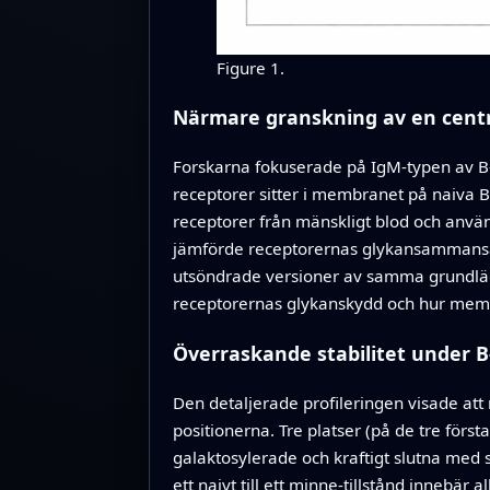
Figure 1.
Närmare granskning av en centr
Forskarna fokuserade på IgM‑typen av B‑
receptorer sitter i membranet på naiva B
receptorer från mänskligt blod och anvä
jämförde receptorernas glykansammansät
utsöndrade versioner av samma grundläg
receptorernas glykanskydd och hur membr
Överraskande stabilitet under B‑
Den detaljerade profileringen visade att
positionerna. Tre platser (på de tre fö
galaktosylerade och kraftigt slutna med 
ett naivt till ett minne‑tillstånd innebä