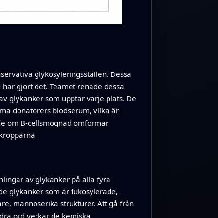
ervativa glykosyleringsställen. Dessa
m har gjort det. Teamet renade dessa
av glykanker som upptar varje plats. De
ma donatorers blodserum, vilka är
både om B‑cellsmognad omformar
ikropparna.
lingar av glykanker på alla fyra
ade glykanker som är fukosylerade,
re, mannoserika strukturer. Att gå från
andra ord verkar de kemiska