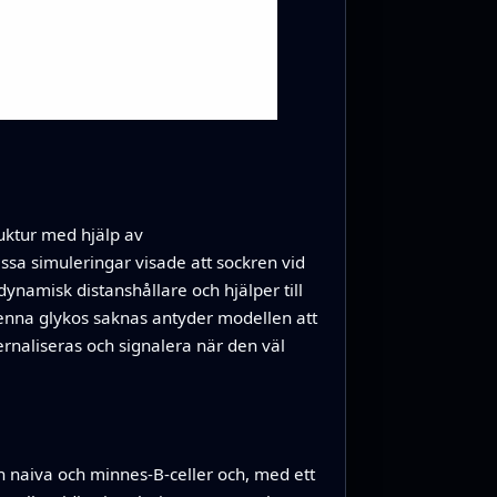
uktur med hjälp av
a simuleringar visade att sockren vid
ynamisk distanshållare och hjälper till
enna glykos saknas antyder modellen att
rnaliseras och signalera när den väl
n naiva och minnes‑B‑celler och, med ett