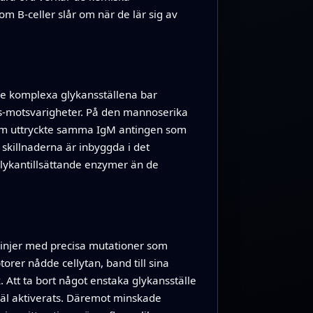
 B‑celler slår om när de lär sig av
re komplexa glykansställena bar
ps‑motsvarigheter. På den mannoserika
som uttryckte samma IgM antingen som
skillnaderna är inbyggda i det
ykantillsättande enzymer än de
llinjer med precisa mutationer som
rer nådde cellytan, band till sina
k. Att ta bort något enstaka glykansställe
 väl aktiverats. Däremot minskade