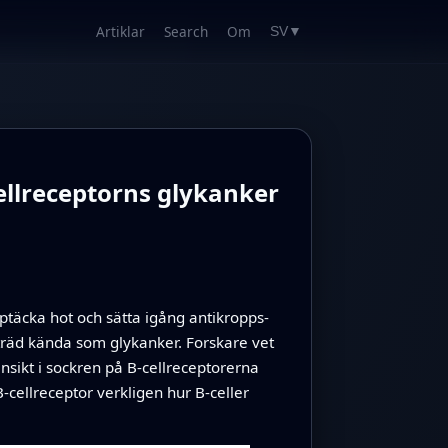
Artiklar
Search
Om
SV
▼
cellreceptorns glykanker
pptäcka hot och sätta igång antikropps­
räd kända som glykanker. Forskare vet
nsikt i sockren på B‑cellreceptorerna
‑cellreceptor verkligen hur B‑celler