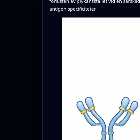
förlusten av glykansstället vid en särskil
antigen‑specificiteter.