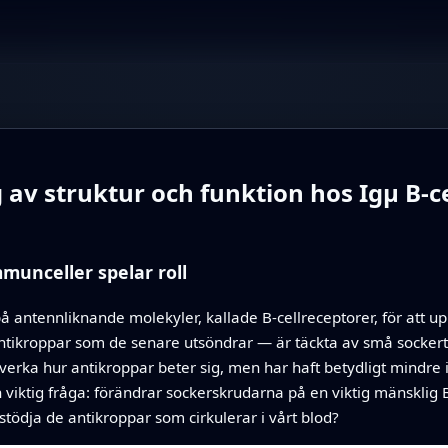
ng av struktur och funktion hos Igµ B-
munceller spelar roll
å antennliknande molekyler, kallade B‑cellreceptorer, för att u
ntikroppar som de senare utsöndrar — är täckta av små sockert
erka hur antikroppar beter sig, men har haft betydligt mindre i
 viktig fråga: förändrar sockerskrudarna på en viktig mänsklig B
t stödja de antikroppar som cirkulerar i vårt blod?