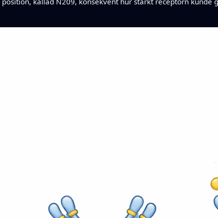
d position, kallad N209, konsekvent hur starkt receptorn kunde gr