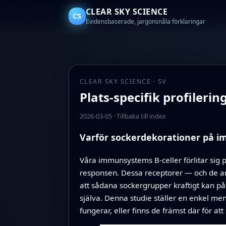
CLEAR SKY SCIENCE
CS
Evidensbaserade, jargonsnåla förklaringar
CLEAR SKY SCIENCE · SV
Plats-specifik profileri
2026-03-05
·
Tillbaka till index
Varför sockerdekorationer på im
Våra immunsystems B‑celler förlitar sig p
responsen. Dessa receptorer — och de a
att sådana sockergrupper kraftigt kan påv
själva. Denna studie ställer en enkel men
fungerar, eller finns de främst där för at