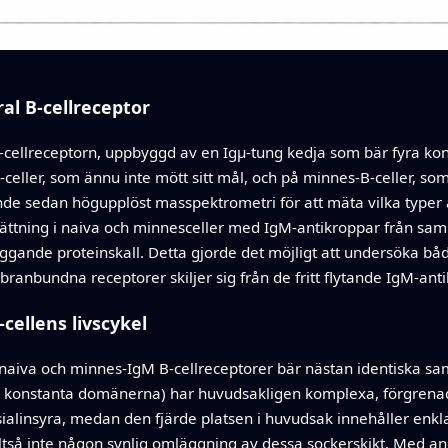
al B‑cellreceptor
cellreceptorn, uppbyggd av en Igµ‑tung kedja som bär fyra kons
‑celler, som ännu inte mött sitt mål, och på minnes‑B‑celler, so
nde sedan högupplöst masspektrometri för att mäta vilka typer 
tning i naiva och minnesceller med IgM‑antikroppar från sam
gande proteinskall. Detta gjorde det möjligt att undersöka 
anbundna receptorer skiljer sig från de fritt flytande IgM‑ant
cellens livscykel
 naiva och minnes‑IgM B‑cellreceptorer bär nästan identiska sam
rsta konstanta domänerna) har huvudsakligen komplexa, förgren
sialinsyra, medan den fjärde platsen i huvudsak innehåller enkla
r alltså inte någon synlig omläggning av dessa sockerskikt. Med 