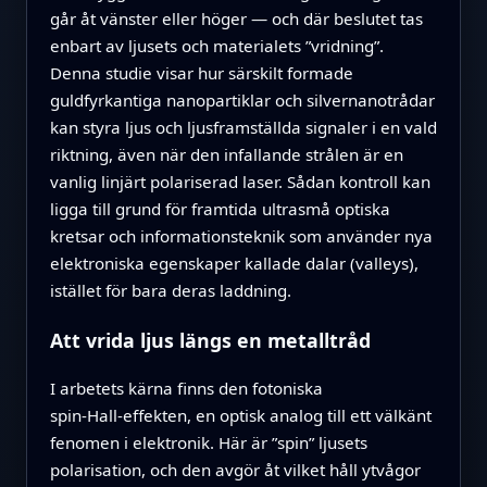
går åt vänster eller höger — och där beslutet tas
enbart av ljusets och materialets ”vridning”.
Denna studie visar hur särskilt formade
guldfyrkantiga nanopartiklar och silvernanotrådar
kan styra ljus och ljusframställda signaler i en vald
riktning, även när den infallande strålen är en
vanlig linjärt polariserad laser. Sådan kontroll kan
ligga till grund för framtida ultrasmå optiska
kretsar och informationsteknik som använder nya
elektroniska egenskaper kallade dalar (valleys),
istället för bara deras laddning.
Att vrida ljus längs en metalltråd
I arbetets kärna finns den fotoniska
spin‑Hall‑effekten, en optisk analog till ett välkänt
fenomen i elektronik. Här är ”spin” ljusets
polarisation, och den avgör åt vilket håll ytvågor