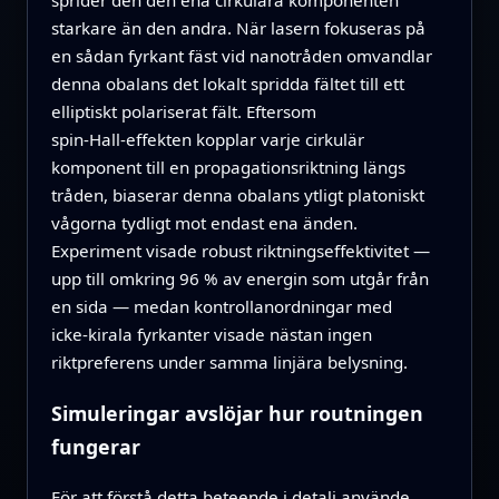
sprider den den ena cirkulära komponenten
starkare än den andra. När lasern fokuseras på
en sådan fyrkant fäst vid nanotråden omvandlar
denna obalans det lokalt spridda fältet till ett
elliptiskt polariserat fält. Eftersom
spin‑Hall‑effekten kopplar varje cirkulär
komponent till en propagationsriktning längs
tråden, biaserar denna obalans ytligt platoniskt
vågorna tydligt mot endast ena änden.
Experiment visade robust riktningseffektivitet —
upp till omkring 96 % av energin som utgår från
en sida — medan kontrollanordningar med
icke‑kirala fyrkanter visade nästan ingen
riktpreferens under samma linjära belysning.
Simuleringar avslöjar hur routningen
fungerar
För att förstå detta beteende i detalj använde