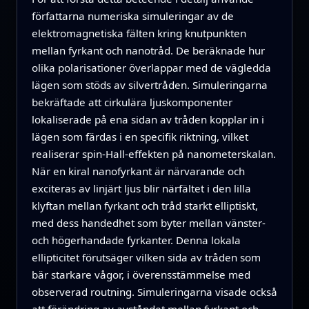
författarna numeriska simuleringar av de
elektromagnetiska fälten kring knutpunkten
mellan fyrkant och nanotråd. De beräknade hur
olika polarisationer överlappar med de vägledda
lägen som stöds av silvertråden. Simuleringarna
bekräftade att cirkulära ljuskomponenter
lokaliserade på ena sidan av tråden kopplar in i
lägen som färdas i en specifik riktning, vilket
realiserar spin‑Hall‑effekten på nanometerskalan.
När en kiral nanofyrkant är närvarande och
exciteras av linjärt ljus blir närfältet i den lilla
klyftan mellan fyrkant och tråd starkt elliptiskt,
med dess handedhet som byter mellan vänster‑
och högerhandade fyrkanter. Denna lokala
ellipticitet förutsäger vilken sida av tråden som
bär starkare vågor, i överensstämmelse med
observerad routning. Simuleringarna visade också