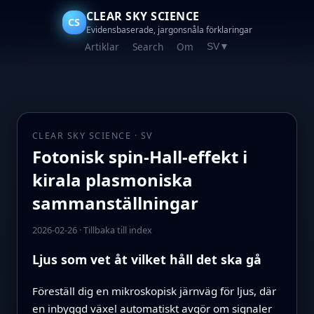
CLEAR SKY SCIENCE
CS
Evidensbaserade, jargonsnåla förklaringar
Artiklar
Search
Om
SV
▼
CLEAR SKY SCIENCE · SV
Fotonisk spin‑Hall‑effekt i
kirala plasmoniska
sammanställningar
2026-02-26
·
Tillbaka till index
Ljus som vet åt vilket håll det ska gå
Föreställ dig en mikroskopisk järnväg för ljus, där
en inbyggd växel automatiskt avgör om signaler