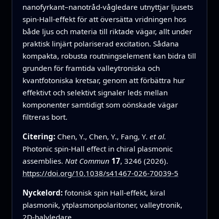
nanofyrkant–nanotråd‑vågledare utnyttjar ljusets
spin‑Hall‑effekt för att översätta vridningen hos
både ljus och materia till riktade vägar, allt under
praktisk linjärt polariserad excitation. Sådana
kompakta, robusta routningselement kan bidra till
grunden för framtida valleytroniska och
kvantfotoniska kretsar, genom att förbättra hur
effektivt och selektivt signaler leds mellan
komponenter samtidigt som oönskade vägar
filtreras bort.
Citering:
Chen, Y., Chen, Y., Fang, Y.
et al.
Photonic spin-Hall effect in chiral plasmonic
assemblies.
Nat Commun
17
, 3246 (2026).
https://doi.org/10.1038/s41467-026-70039-5
Nyckelord:
fotonisk spin Hall‑effekt, kiral
plasmonik, ytplasmonpolaritoner, valleytronik,
2D‑halvledare