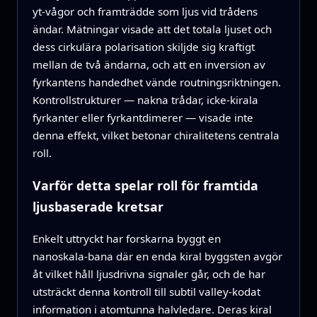
yt‑vågor och framträdde som ljus vid trådens
ändar. Mätningar visade att det totala ljuset och
dess cirkulära polarisation skiljde sig kraftigt
mellan de två ändarna, och att en inversion av
fyrkantens handedhet vände routningsriktningen.
Kontrollstrukturer — nakna trådar, icke‑kirala
fyrkanter eller fyrkantdimerer — visade inte
denna effekt, vilket betonar chiralitetens centrala
roll.
Varför detta spelar roll för framtida
ljusbaserade kretsar
Enkelt uttryckt har forskarna byggt en
nanoskala‑bana där en enda kiral byggsten avgör
åt vilket håll ljusdrivna signaler går, och de har
utsträckt denna kontroll till subtil valley‑kodat
information i atomtunna halvledare. Deras kiral