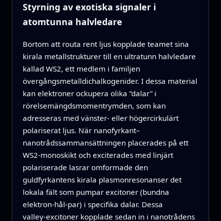
Styrning av exotiska signaler i
atomtunna halvledare
Bortom att routa rent ljus kopplade teamet sina
kirala metallstrukturer till en ultratunn halvledare
kallad WS2, ett medlem i familjen
övergångsmetall­dichalkogenider. I dessa material
kan elektroner ockupera olika ”dalar” i
rörelsemängdsmoment­­rymden, som kan
adresseras med vänster‑ eller högercirkulärt
polariserat ljus. När nanofyrkant–
nanotrådssammansättningen placerades på ett
WS2‑monoskikt och exciterades med linjärt
polariserade lasrar omformade den
guldfyrkantens kirala plasmonresonanser det
lokala fält som pumpar excitoner (bundna
elektron‑hål‑par) i specifika dalar. Dessa
valley‑excitoner kopplade sedan in i nanotrådens