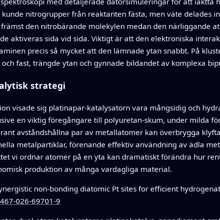
 spektroskopi med detaljerade datorsimuleringar för att iaktta 
unde nitrogrupper från reaktanten fästa, men väte delades inte 
 främst den nitrobärande molekylen medan den närliggande atom
nde aktiveras sida vid sida. Viktigt är att den elektroniska inte
diaminen precis så mycket att den lämnade ytan snabbt. På klus
t och fast, trängde ytan och gynnade bildandet av komplexa b
alytisk strategi
ion visade sig platinapar‑katalysatorn vara mångsidig och hydra
usive en viktig föregångare till polyuretan‑skum, under milda 
grant avståndshållna par av metallatomer kan överbrygga klyft
la metalpartiklar, förenande effektiv användning av ädla metal
tet vi ordnar atomer på en yta kan dramatiskt förändra hur rent
onomisk produktion av många vardagliga material.
nergistic non-bonding diatomic Pt sites for efficient hydrogen
41467-026-69701-9