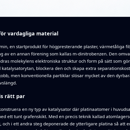
för vardagliga material
amin, en startprodukt för högpresterande plaster, värmetåliga f
g av en annan förening som kallas m‑dinitrobenzen. Den omvandl
dras molekylens elektroniska struktur och form på sätt som gör
katalysatorytan, blockera den och skapa extra separationskostna
 jobb, men konventionella partiklar slösar mycket av den dyrbar
ivslängd.
s rätt par
truera en ny typ av katalysator där platinaatomer i huvudsak si
ed ett tunt grafenskikt. Med en precis teknik kallad atomlagersd
t, och i ett andra steg deponerade de ytterligare platina så at