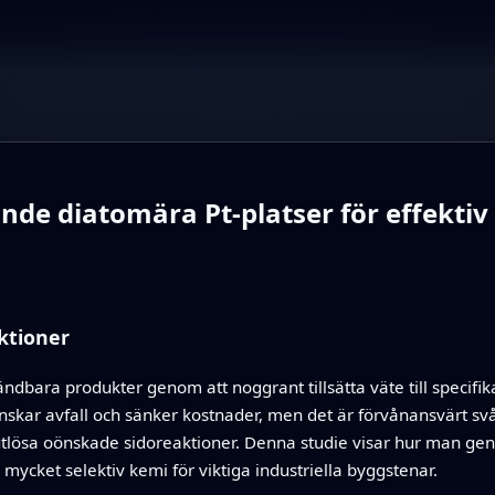
nde diatomära Pt‑platser för effektiv
aktioner
ndbara produkter genom att noggrant tillsätta väte till specifi
minskar avfall och sänker kostnader, men det är förvånansvärt s
tlösa oönskade sidoreaktioner. Denna studie visar hur man ge
mycket selektiv kemi för viktiga industriella byggstenar.