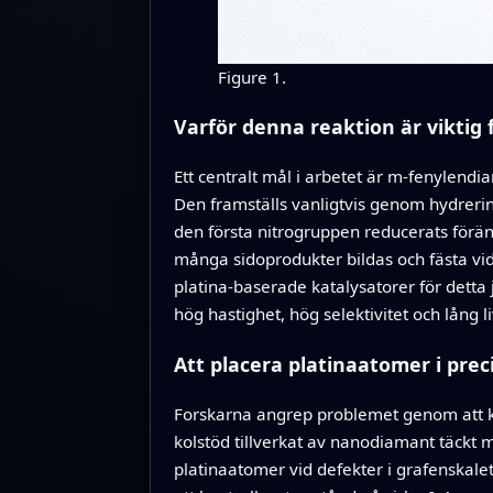
Figure 1.
Varför denna reaktion är viktig 
Ett centralt mål i arbetet är m‑fenylendi
Den framställs vanligtvis genom hydrerin
den första nitrogruppen reducerats förän
många sidoprodukter bildas och fästa vid 
platina‑baserade katalysatorer för detta
hög hastighet, hög selektivitet och lång l
Att placera platinaatomer i preci
Forskarna angrep problemet genom att kons
kolstöd tillverkat av nanodiamant täckt m
platinaatomer vid defekter i grafenskale