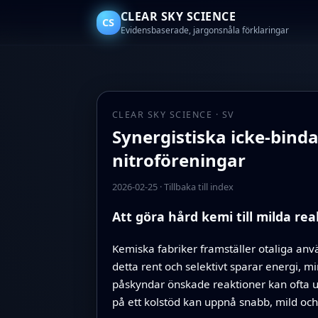
CLEAR SKY SCIENCE
CS
Evidensbaserade, jargonsnåla förklaringar
CLEAR SKY SCIENCE · SV
Synergistiska icke-binda
nitroföreningar
2026-02-25
·
Tillbaka till index
Att göra hård kemi till milda re
Kemiska fabriker framställer otaliga anvä
detta rent och selektivt sparar energi, 
påskyndar önskade reaktioner kan ofta u
på ett kolstöd kan uppnå snabb, mild och 