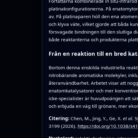
Författarna kombinerade in situ‑infraröd
platinakonfigurationerna. På enatomytor k
av. På platinaparen höll den ena atomen
och klyva väte, vilket gjorde att båda ku
försvagade bindningen till den slutliga 
både reaktanterna och produkterna plat
Från en reaktion till en bred kat
Bortom denna enskilda industriella reakt
nitrobärande aromatiska molekyler, inkl
återanvändbarhet. Arbetet visar att nog
enatomkatalysatorer och mer konventionel
icke‑specialister är huvudpoängen att sät
och erbjuda en väg till grönare, mer ek
Citering:
Chen, M., Jing, Y., Ge, X.
et al.
Sy
3199 (2026).
https://doi.org/10.1038/s