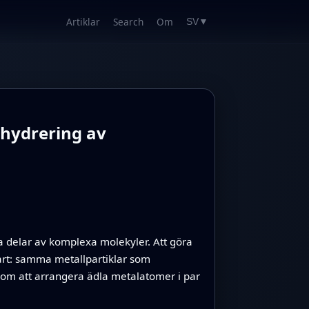
Artiklar
Search
Om
SV
▼
 hydrering av
ka delar av komplexa molekyler. Att göra
vårt: samma metallpartiklar som
nom att arrangera ädla metalatomer i par