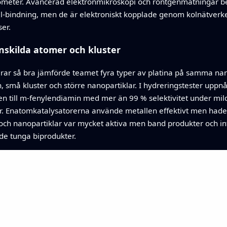
nometer. Avancerad elektronmikroskopi och röntgenmätningar bek
l‑bindning, men de är elektroniskt kopplade genom kolnätverket,
er.
nskilda atomer och kluster
gerar så bra jämförde teamet fyra typer av platina på samma n
, små kluster och större nanopartiklar. I hydreringstester upp
en till m‑fenylendiamin med mer än 99 % selektivitet under mil
r. Enatomkatalysatorerna använde metallen effektivt men hade s
 och nanopartiklar var mycket aktiva men band produkter och int
de tunga biprodukter.