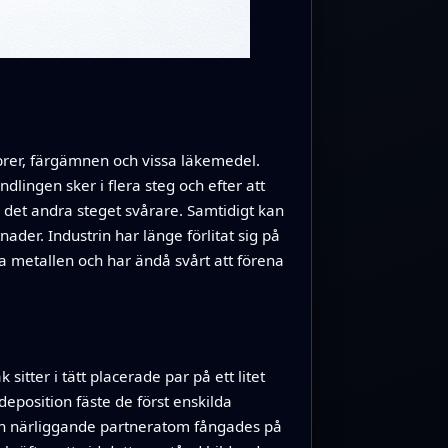
ibrer, färgämnen och vissa läkemedel.
ingen sker i flera steg och efter att
 det andra steget svårare. Samtidigt kan
der. Industrin har länge förlitat sig på
a metallen och har ändå svårt att förena
tter i tätt placerade par på ett litet
eposition fäste de först enskilda
t en närliggande partneratom fångades på