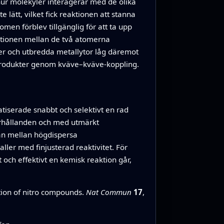
hur molekyler interagerar med de olika
lätt, vilket fick reaktionen att stanna
en förblev tillgänglig för att ta upp
raktionen mellan de två atomerna
ter och utbredda metallytor låg däremot
iprodukter genom kväve–kväve‑koppling.
tiserade snabbt och selektivt en rad
förhållanden och med utmärkt
an mellan högdispersa
ler med finjusterad reaktivitet. För
 och effektivt en kemisk reaktion går,
ation of nitro compounds.
Nat Commun
17
,