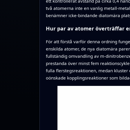
ett kontrollerat avstånd på cirka 0,4 na
två atomerna inte en vanlig metall‑metal
benämner icke‑bindande diatomära plats
Hur par av atomer överträffar e
För att förstå varför denna ordning fun
enskilda atomer, de nya diatomära paren
fullständig omvandling av m‑dinitrobenz
prestanda över minst fem reaktionscykle
fulla flerstegsreaktionen, medan kluster
oönskade kopplingsreaktioner som bilda