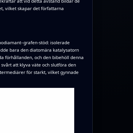
räftar att vid detta avstånd bildar de
 vilket skapar det författarna
anodiamant–grafen‑stöd: isolerade
nådde bara den diatomära katalysatorn
da förhållanden, och den bibehöll denna
vårt att klyva väte och slutföra den
ermediärer för starkt, vilket gynnade