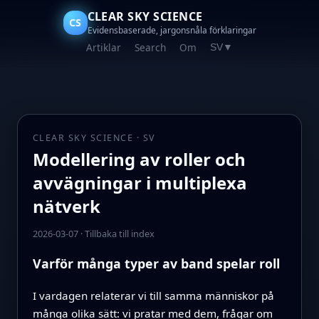
CLEAR SKY SCIENCE
CS
Evidensbaserade, jargonsnåla förklaringar
Artiklar
Search
Om
SV
▼
CLEAR SKY SCIENCE · SV
Modellering av roller och
avvägningar i multiplexa
nätverk
2026-03-07
·
Tillbaka till index
Varför många typer av band spelar roll
I vardagen relaterar vi till samma människor på
många olika sätt: vi pratar med dem, frågar om