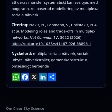
att deras mönster systematiskt kan avslöjas med
noggrann, rollbaserad modellering av multiplexa
sociala nätverk.
Citering:
Nakis, N., Lehmann, S., Christakis, N.A.
et al.
Modeling roles and trade-offs in multiplex
networks.
Nat Commun
17
, 3622 (2026).
https://doi.org/10.1038/s41467-026-68896-1
Nyckelord:
multipla sociala nätverk, socialt
utbyte, nätverksroller, gemenskapsstruktur,
ömsesidigt beroende
WhatsApp
Facebook
X
LinkedIn
Dela
Om Clear Sky Science