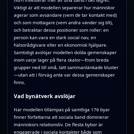
hörn investerar mer av sina band i det lagret.
Viktigt är att modellen separerar hur människor
agerar som avsändare (vem de tar kontakt med)
och som mottagare (vem andra vänder sig till),
och betraktar dessa positioner som roller: en
person kan vara en stark social nav, en
hälsorådgivare eller en ekonomisk hjälpare.
Samtidigt avslöjar modellen dolda gemenskaper
inom varje lager på flera skalor—from breda
grupper ned till små, tätt sammanlänkade kluster
—utan att i förväg anta var dessa gemenskaper
finns.
Vad bynätverk avslöjar
När modellen tillämpas på samtliga 176 byar
finner författarna att sociala band dominerar
människors relationsliv. De flesta bybor är
engagerade i sociala kontakter både som