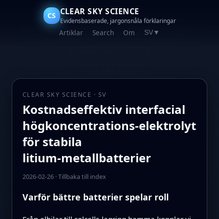
CLEAR SKY SCIENCE
CS
Evidensbaserade, jargonsnåla förklaringar
Artiklar
Search
Om
SV
▼
CLEAR SKY SCIENCE · SV
Kostnadseffektiv interfacial
högkoncentrations‑elektrolyt
för stabila
litium‑metallbatterier
2026-02-26
·
Tillbaka till index
Varför bättre batterier spelar roll
Från elbilar till solcells‑lagring hemma kopplar vi