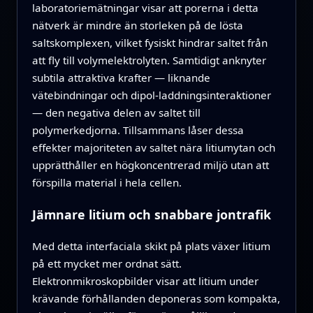
laboratoriemätningar visar att porerna i detta
nätverk är mindre än storleken på de lösta
saltskomplexen, vilket fysiskt hindrar saltet från
att fly till volymelektrolyten. Samtidigt anknyter
subtila attraktiva krafter — liknande
vätebindningar och dipol‑laddningsinteraktioner
— den negativa delen av saltet till
polymerkedjorna. Tillsammans låser dessa
effekter majoriteten av saltet nära litiumytan och
upprätthåller en högkoncentrerad miljö utan att
förspilla material i hela cellen.
Jämnare litium och snabbare jontrafik
Med detta interfaciala skikt på plats växer litium
på ett mycket mer ordnat sätt.
Elektronmikroskopbilder visar att litium under
krävande förhållanden deponeras som kompakta,