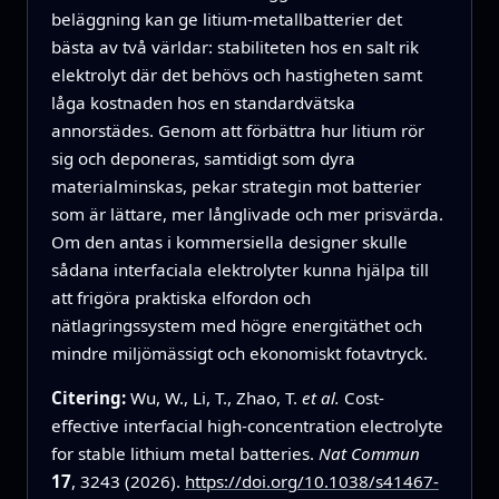
beläggning kan ge litium‑metallbatterier det
bästa av två världar: stabiliteten hos en salt rik
elektrolyt där det behövs och hastigheten samt
låga kostnaden hos en standardvätska
annorstädes. Genom att förbättra hur litium rör
sig och deponeras, samtidigt som dyra
materialminskas, pekar strategin mot batterier
som är lättare, mer långlivade och mer prisvärda.
Om den antas i kommersiella designer skulle
sådana interfaciala elektrolyter kunna hjälpa till
att frigöra praktiska elfordon och
nätlagringssystem med högre energitäthet och
mindre miljömässigt och ekonomiskt fotavtryck.
Citering:
Wu, W., Li, T., Zhao, T.
et al.
Cost-
effective interfacial high-concentration electrolyte
for stable lithium metal batteries.
Nat Commun
17
, 3243 (2026).
https://doi.org/10.1038/s41467-