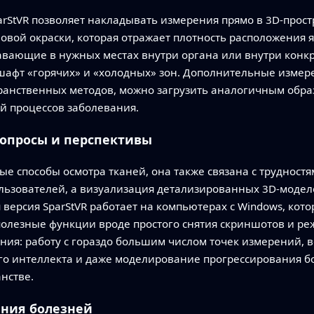
rStVR позволяет накладывать измерения прямо в 3D‑прост
вой окраски, которая отражает плотность расположения я
авающие в нужных местах внутри органа или внутри конк
шафт «горячих» и «холодных» зон. Дополнительные измерен
ранственных методов, можно загрузить аналогичным образ
й процессов заболевания.
вопросы и перспективы
е способы осмотра тканей, она также связана с трудностя
льзователей, а визуализация детализированных 3D‑моде
 версия SparStVR работает на компьютерах с Windows, ко
полезные функции вроде простого снятия скриншотов и ре
ия: работу с гораздо большим числом точек измерений, 
го интеллекта и даже моделирование прогрессирования 
нстве.
ания болезней