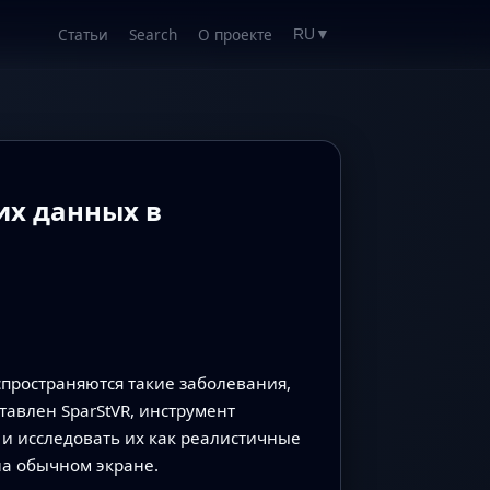
Статьи
Search
О проекте
RU
▼
их данных в
спространяются такие заболевания,
ставлен SparStVR, инструмент
 и исследовать их как реалистичные
на обычном экране.