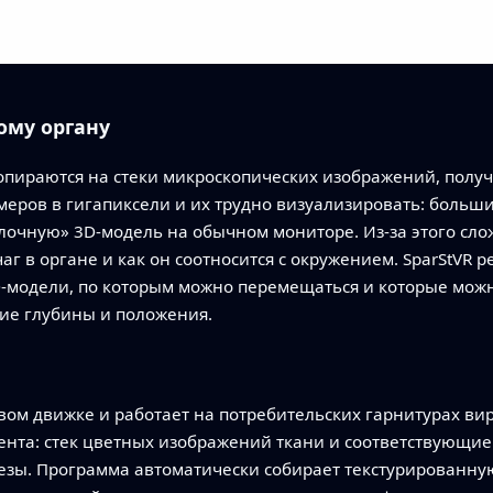
ому органу
пираются на стеки микроскопических изображений, получ
азмеров в гигапиксели и их трудно визуализировать: больш
очную» 3D‑модель на обычном мониторе. Из‑за этого слож
 в органе и как он соотносится с окружением. SparStVR р
‑модели, по которым можно перемещаться и которые можн
ие глубины и положения.
вом движке и работает на потребительских гарнитурах ви
ента: стек цветных изображений ткани и соответствующ
лезы. Программа автоматически собирает текстурированну