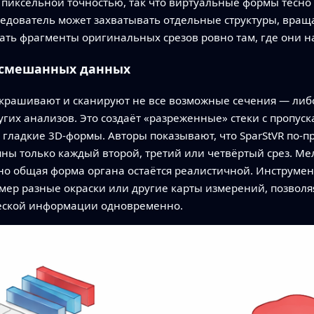
 пиксельной точностью, так что виртуальные формы тесно
едователь может захватывать отдельные структуры, вращат
ать фрагменты оригинальных срезов ровно там, где они на
 смешанных данных
крашивают и сканируют не все возможные сечения — либо
угих анализов. Это создаёт «разреженные» стеки с пропус
 гладкие 3D‑формы. Авторы показывают, что SparStVR по‑
пны только каждый второй, третий или четвёртый срез. Ме
но общая форма органа остаётся реалистичной. Инструме
мер разные окраски или другие карты измерений, позвол
ческой информации одновременно.