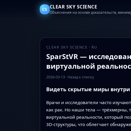
CLEAR SKY SCIENCE
CS
Объяснения на основе доказательств, миним
CLEAR SKY SCIENCE · RU
SparStVR — исследова
виртуальной реально
2026-03-13
·
Назад к списку
Видеть скрытые миры внутри
Врачи и исследователи часто изучают
как рак. Но наши тела — трёхмерны, т
виртуальной реальности, который по
3D‑структуры, что облегчает обнару