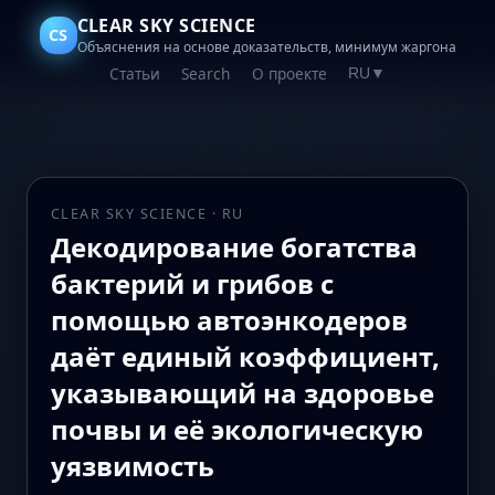
CLEAR SKY SCIENCE
CS
Объяснения на основе доказательств, минимум жаргона
Статьи
Search
О проекте
RU
▼
CLEAR SKY SCIENCE · RU
Декодирование богатства
бактерий и грибов с
помощью автоэнкодеров
даёт единый коэффициент,
указывающий на здоровье
почвы и её экологическую
уязвимость