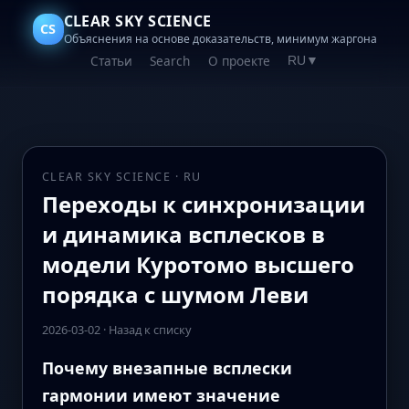
CLEAR SKY SCIENCE
CS
Объяснения на основе доказательств, минимум жаргона
Статьи
Search
О проекте
RU
▼
CLEAR SKY SCIENCE · RU
Переходы к синхронизации
и динамика всплесков в
модели Куротомо высшего
порядка с шумом Леви
2026-03-02
·
Назад к списку
Почему внезапные всплески
гармонии имеют значение