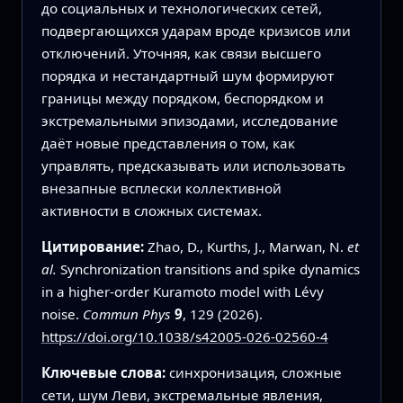
до социальных и технологических сетей,
подвергающихся ударам вроде кризисов или
отключений. Уточняя, как связи высшего
порядка и нестандартный шум формируют
границы между порядком, беспорядком и
экстремальными эпизодами, исследование
даёт новые представления о том, как
управлять, предсказывать или использовать
внезапные всплески коллективной
активности в сложных системах.
Цитирование:
Zhao, D., Kurths, J., Marwan, N.
et
al.
Synchronization transitions and spike dynamics
in a higher-order Kuramoto model with Lévy
noise.
Commun Phys
9
, 129 (2026).
https://doi.org/10.1038/s42005-026-02560-4
Ключевые слова:
синхронизация, сложные
сети, шум Леви, экстремальные явления,