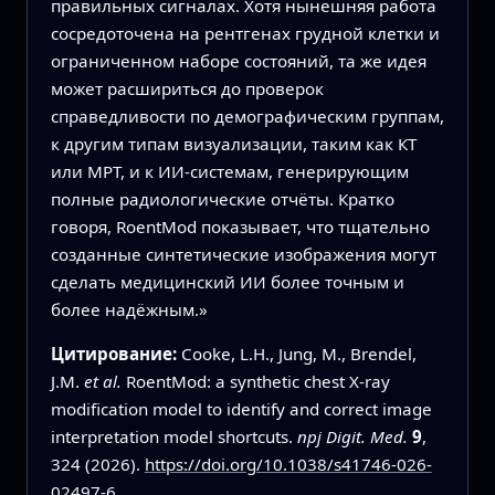
правильных сигналах. Хотя нынешняя работа
сосредоточена на рентгенах грудной клетки и
ограниченном наборе состояний, та же идея
может расшириться до проверок
справедливости по демографическим группам,
к другим типам визуализации, таким как КТ
или МРТ, и к ИИ-системам, генерирующим
полные радиологические отчёты. Кратко
говоря, RoentMod показывает, что тщательно
созданные синтетические изображения могут
сделать медицинский ИИ более точным и
более надёжным.»
Цитирование:
Cooke, L.H., Jung, M., Brendel,
J.M.
et al.
RoentMod: a synthetic chest X-ray
modification model to identify and correct image
interpretation model shortcuts.
npj Digit. Med.
9
,
324 (2026).
https://doi.org/10.1038/s41746-026-
02497-6