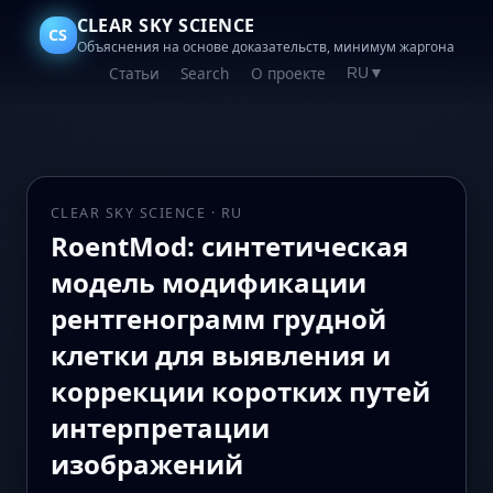
CLEAR SKY SCIENCE
CS
Объяснения на основе доказательств, минимум жаргона
Статьи
Search
О проекте
RU
▼
CLEAR SKY SCIENCE · RU
RoentMod: синтетическая
модель модификации
рентгенограмм грудной
клетки для выявления и
коррекции коротких путей
интерпретации
изображений