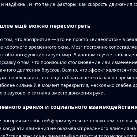
 и надёжны, и что такие факторы, как скорость движения 
ошлое ещё можно пересмотреть
о том, что восприятие — это не просто «видеопоток» в ре
е короткого временного окна. Мозг постоянно сопоставля
ак обычно функционирует мир. В данном случае наблюдени
дсказку о том, что произошло столкновение или изменение
чного движения брусков. Важно, что эффект является «по
 уже перекрылись, всё ещё отбрасывается назад во времен
более сильный в момент перекрытия, несколько слабее до 
го звукового сигнала вместо движения руки.
невного зрения и социального взаимодействи
 восприятие событий формируется не только тем, что вы п
 когда эти движения не оказывают реального влияния на
действия других как значимый контекст и тихо использует