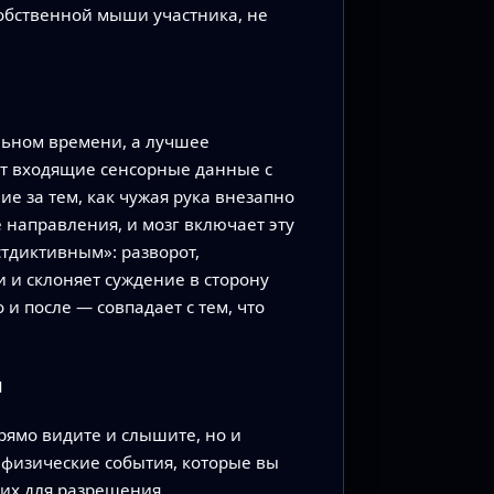
собственной мыши участника, не
альном времени, а лучшее
ет входящие сенсорные данные с
е за тем, как чужая рука внезапно
 направления, и мозг включает эту
стдиктивным»: разворот,
и и склоняет суждение в сторону
и после — совпадает с тем, что
я
рямо видите и слышите, но и
 физические события, которые вы
 их для разрешения