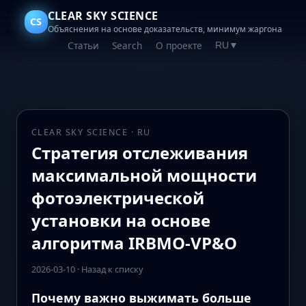
CLEAR SKY SCIENCE
CS
Объяснения на основе доказательств, минимум жаргона
Статьи
Search
О проекте
RU
▼
CLEAR SKY SCIENCE · RU
Стратегия отслеживания
максимальной мощности
фотоэлектрической
установки на основе
алгоритма IRBMO-VP&O
2026-03-10
·
Назад к списку
Почему важно выжимать больше