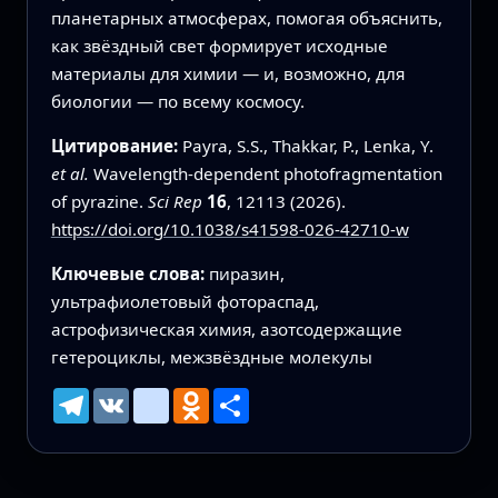
планетарных атмосферах, помогая объяснить,
как звёздный свет формирует исходные
материалы для химии — и, возможно, для
биологии — по всему космосу.
Цитирование:
Payra, S.S., Thakkar, P., Lenka, Y.
et al.
Wavelength-dependent photofragmentation
of pyrazine.
Sci Rep
16
, 12113 (2026).
https://doi.org/10.1038/s41598-026-42710-w
Ключевые слова:
пиразин,
ультрафиолетовый фотораспад,
астрофизическая химия, азотсодержащие
гетероциклы, межзвёздные молекулы
Telegram
VK
mailru
Odnoklassniki
Ресурс