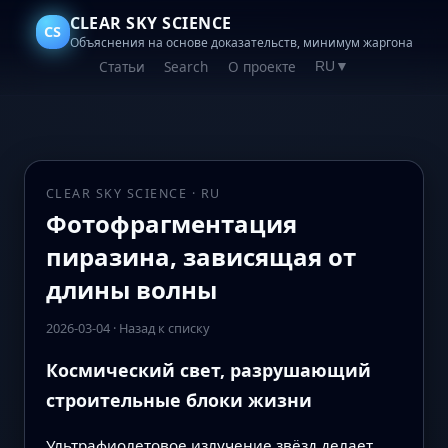
CLEAR SKY SCIENCE
CS
Объяснения на основе доказательств, минимум жаргона
Статьи
Search
О проекте
RU
▼
CLEAR SKY SCIENCE · RU
Фотофрагментация
пиразина, зависящая от
длины волны
2026-03-04
·
Назад к списку
Космический свет, разрушающий
строительные блоки жизни
Ультрафиолетовое излучение звёзд делает