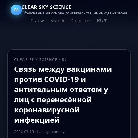
CLEAR SKY SCIENCE
CS
Объяснения на основе доказательств, минимум жаргона
Статьи
Search
О проекте
RU
▼
CLEAR SKY SCIENCE · RU
Связь между вакцинами
против COVID-19 и
антительным ответом у
лиц с перенесённой
коронавирусной
инфекцией
2026-03-13
·
Назад к списку