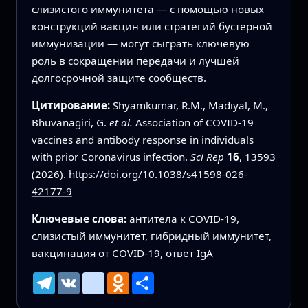
слизистого иммунитета — с помощью новых
конструкций вакцин или стратегий бустерной
иммунизации — могут сыграть ключевую
роль в сокращении передачи и лучшей
долгосрочной защите сообществ.
Цитирование:
Shyamkumar, R.M., Madiyal, M.,
Bhuvanagiri, G.
et al.
Association of COVID-19
vaccines and antibody response in individuals
with prior Coronavirus infection.
Sci Rep
16
, 13593
(2026).
https://doi.org/10.1038/s41598-026-
42177-9
Ключевые слова:
антитела к COVID-19,
слизистый иммунитет, гибридный иммунитет,
вакцинация от COVID-19, ответ IgA
Telegram
VK
mailru
Odnoklassniki
Ресурс