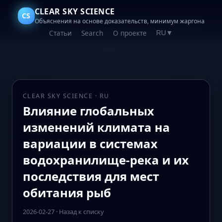
CLEAR SKY SCIENCE
CS
Объяснения на основе доказательств, минимум жаргона
Статьи
Search
О проекте
RU
▼
CLEAR SKY SCIENCE · RU
Влияние глобальных
изменений климата на
вариации в системах
водохранилище‑река и их
последствия для мест
обитания рыб
2026-02-27
·
Назад к списку