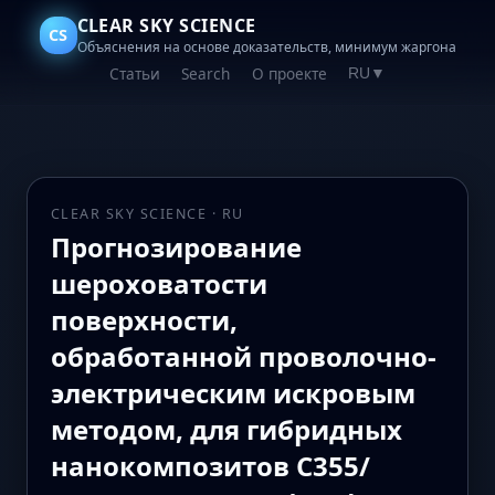
CLEAR SKY SCIENCE
CS
Объяснения на основе доказательств, минимум жаргона
Статьи
Search
О проекте
RU
▼
CLEAR SKY SCIENCE · RU
Прогнозирование
шероховатости
поверхности,
обработанной проволочно-
электрическим искровым
методом, для гибридных
нанокомпозитов C355/