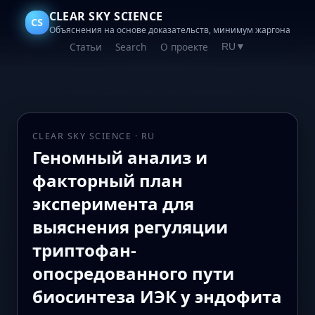
CLEAR SKY SCIENCE
CS
Объяснения на основе доказательств, минимум жаргона
Статьи
Search
О проекте
RU
▼
CLEAR SKY SCIENCE · RU
Геномный анализ и
факторный план
эксперимента для
выяснения регуляции
триптофан-
опосредованного пути
биосинтеза ИЭК у эндофита