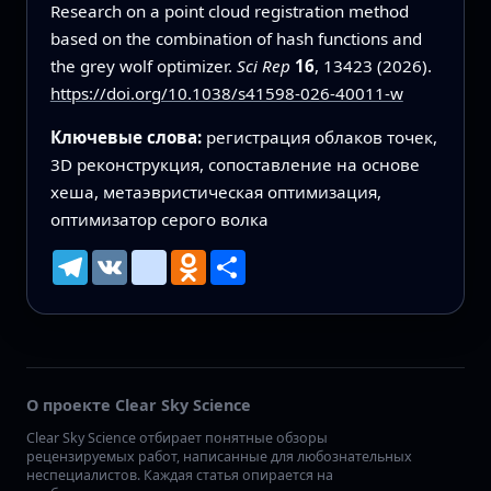
Research on a point cloud registration method
based on the combination of hash functions and
the grey wolf optimizer.
Sci Rep
16
, 13423 (2026).
https://doi.org/10.1038/s41598-026-40011-w
Ключевые слова:
регистрация облаков точек,
3D реконструкция, сопоставление на основе
хеша, метаэвристическая оптимизация,
оптимизатор серого волка
Telegram
VK
mailru
Odnoklassniki
Ресурс
О проекте Clear Sky Science
Clear Sky Science отбирает понятные обзоры
рецензируемых работ, написанные для любознательных
неспециалистов. Каждая статья опирается на