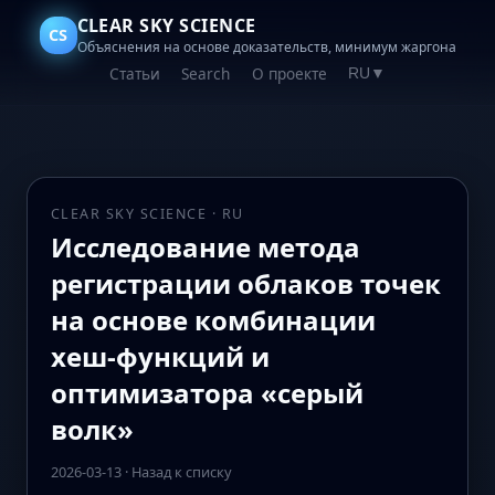
CLEAR SKY SCIENCE
CS
Объяснения на основе доказательств, минимум жаргона
Статьи
Search
О проекте
RU
▼
CLEAR SKY SCIENCE · RU
Исследование метода
регистрации облаков точек
на основе комбинации
хеш‑функций и
оптимизатора «серый
волк»
2026-03-13
·
Назад к списку