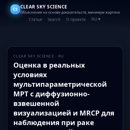
CLEAR SKY SCIENCE
CS
Объяснения на основе доказательств, минимум жаргона
Статьи
Search
О проекте
RU
▼
CLEAR SKY SCIENCE · RU
Оценка в реальных
условиях
мультипараметрической
МРТ с диффузионно-
взвешенной
визуализацией и MRCP для
наблюдения при раке