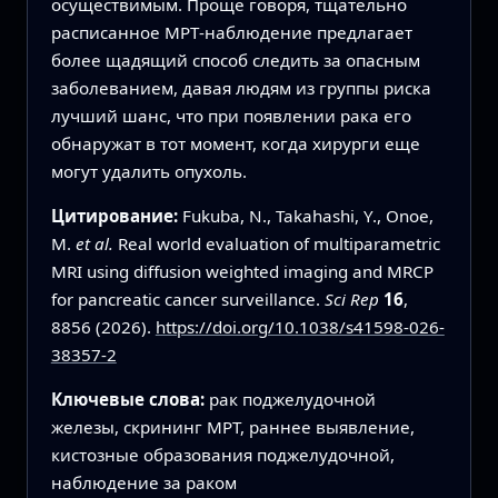
осуществимым. Проще говоря, тщательно
расписанное МРТ‑наблюдение предлагает
более щадящий способ следить за опасным
заболеванием, давая людям из группы риска
лучший шанс, что при появлении рака его
обнаружат в тот момент, когда хирурги еще
могут удалить опухоль.
Цитирование:
Fukuba, N., Takahashi, Y., Onoe,
M.
et al.
Real world evaluation of multiparametric
MRI using diffusion weighted imaging and MRCP
for pancreatic cancer surveillance.
Sci Rep
16
,
8856 (2026).
https://doi.org/10.1038/s41598-026-
38357-2
Ключевые слова:
рак поджелудочной
железы, скрининг МРТ, раннее выявление,
кистозные образования поджелудочной,
наблюдение за раком