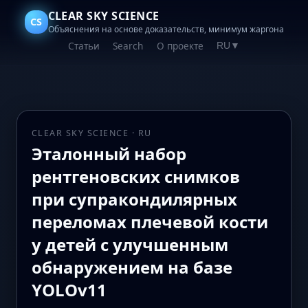
CLEAR SKY SCIENCE
CS
Объяснения на основе доказательств, минимум жаргона
Статьи
Search
О проекте
RU
▼
CLEAR SKY SCIENCE · RU
Эталонный набор
рентгеновских снимков
при супракондилярных
переломах плечевой кости
у детей с улучшенным
обнаружением на базе
YOLOv11