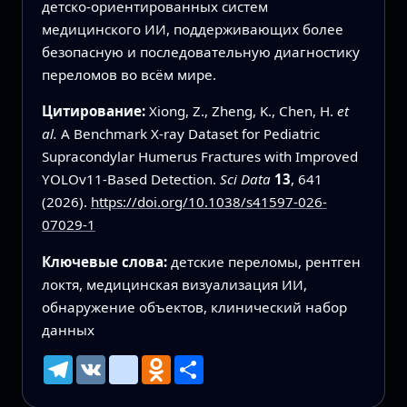
детско‑ориентированных систем
медицинского ИИ, поддерживающих более
безопасную и последовательную диагностику
переломов во всём мире.
Цитирование:
Xiong, Z., Zheng, K., Chen, H.
et
al.
A Benchmark X-ray Dataset for Pediatric
Supracondylar Humerus Fractures with Improved
YOLOv11-Based Detection.
Sci Data
13
, 641
(2026).
https://doi.org/10.1038/s41597-026-
07029-1
Ключевые слова:
детские переломы, рентген
локтя, медицинская визуализация ИИ,
обнаружение объектов, клинический набор
данных
Telegram
VK
mailru
Odnoklassniki
Ресурс