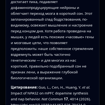
достигает пика, подавляет
дофаминопродуцирующие нейроны и
облегчает переход мозга в короткий сон. Этот
запланированный спад бодрствования, по-
видимому, освежает мышление и настроение
перед концом дня. Хотя работа проведена на
мышах, у людей есть похожие «часовые» гены
и мозговые цепи, что позволяет
предположить: наше собственное стремление
вздремнуть может быть частично
генетическим — и для многих из нас
короткий, правильно подобранный сон не
признак лени, а выражение глубокой
биологической организации.
Цитирование:
Guo, L., Cen, H., Huang, Y.
et al.
Impact of NPAS2 on mPFC dopamine synthesis
and nap behavior.
Nat Commun
17
, 4014 (2026).
https://doi.org/10.1038/s41467-026-70424-0