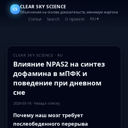
CLEAR SKY SCIENCE
CS
Объяснения на основе доказательств, минимум жаргона
Статьи
Search
О проекте
RU
▼
CLEAR SKY SCIENCE · RU
Влияние NPAS2 на синтез
дофамина в мПФК и
поведение при дневном
сне
2026-03-16
·
Назад к списку
Почему наш мозг требует
послеобеденного перерыва