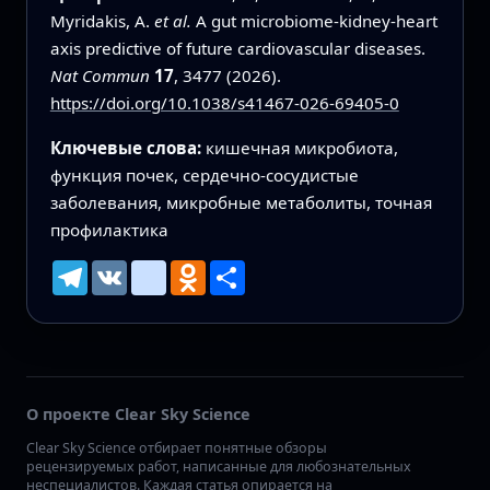
Myridakis, A.
et al.
A gut microbiome-kidney-heart
axis predictive of future cardiovascular diseases.
Nat Commun
17
, 3477 (2026).
https://doi.org/10.1038/s41467-026-69405-0
Ключевые слова:
кишечная микробиота,
функция почек, сердечно‑сосудистые
заболевания, микробные метаболиты, точная
профилактика
Telegram
VK
mailru
Odnoklassniki
Ресурс
О проекте Clear Sky Science
Clear Sky Science отбирает понятные обзоры
рецензируемых работ, написанные для любознательных
неспециалистов. Каждая статья опирается на