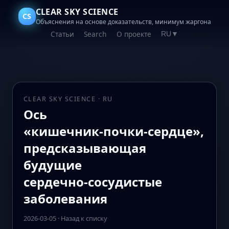
CLEAR SKY SCIENCE
CS
Объяснения на основе доказательств, минимум жаргона
Статьи
Search
О проекте
RU
▼
CLEAR SKY SCIENCE · RU
Ось
«кишечник‑почки‑сердце»,
предсказывающая
будущие
сердечно‑сосудистые
заболевания
2026-03-05
·
Назад к списку