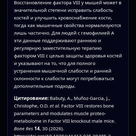
Восстановление фактора VIII у мышей может в
значительной степени исправить слабость
костей и улучшить кровоснабжение кости,
тогда как мышечные свойства нормализуются
лишь частично. Для людей с гемофилией A
эти данные поддерживают раннюю и
регулярную заместительную терапию
фактором VIII с целью защиты здоровья костей
и указывают на то, что для полного
устранения мышечной слабости и ранней
склонности к слабости могут потребоваться
дополнительные подходы.
Цитирование:
Babuty, A., Muñoz-Garcia, J.,
Christophe, O.D.
et al.
Factor VIII restores bone
parameters and modulates muscle proteo-
metabolome in Factor VIII knockout male mice.
Bone Res
14
, 30 (2026).
https://doi.org/10.1038/s41413-025-00485-2