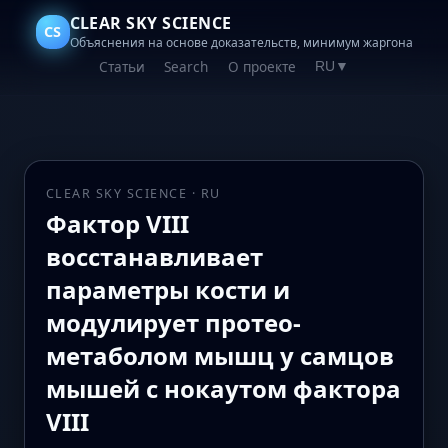
CLEAR SKY SCIENCE
CS
Объяснения на основе доказательств, минимум жаргона
Статьи
Search
О проекте
RU
▼
CLEAR SKY SCIENCE · RU
Фактор VIII
восстанавливает
параметры кости и
модулирует протео-
метаболом мышц у самцов
мышей с нокаутом фактора
VIII