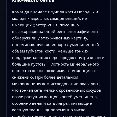
ключевого белка
Команда вначале изучила кости молодых и
молодых взрослых самцов мышей, не
имеющих фактор VIII. С помощью
высокоразрешающей рентгенографии они
обнаружили у этих животных картину,
напоминающую остеопороз: уменьшенный
объём губчатой кости, меньше тонких
поддерживающих перегородок внутри кости и
большие пустоты. Плотность минерального
вещества кости также имела тенденцию к
снижению. При более детальном
микроскопическом исследовании оказалось,
что тонкая сеть мелких кровеносных сосудов
возле растущих концов костей уменьшена,
особенно вены и капилляры, питающие
костную ткань. Одновременно число
остеобластов — клеток, строящих кость — явно