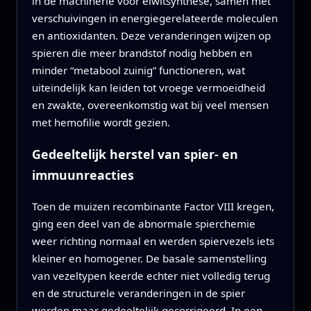
in de machinerie voor eiwitsynthese, samen met
verschuivingen in energiegerelateerde moleculen
en antioxidanten. Deze veranderingen wijzen op
spieren die meer brandstof nodig hebben en
minder “metabool zuinig” functioneren, wat
uiteindelijk kan leiden tot vroege vermoeidheid
en zwakte, overeenkomstig wat bij veel mensen
met hemofilie wordt gezien.
Gedeeltelijk herstel van spier- en
immuunreacties
Toen de muizen recombinante Factor VIII kregen,
ging een deel van de abnormale spierchemie
weer richting normaal en werden spiervezels iets
kleiner en homogener. De basale samenstelling
van vezeltypen keerde echter niet volledig terug
en de structurele veranderingen in de spier
werden maar gedeeltelijk gecorrigeerd. In een