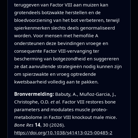
teruggeven van Factor VIII aan muizen kan
grotendeels botzwakte herstellen en de
bloedvoorziening van het bot verbeteren, terwijl
spierkenmerken slechts deels genormaliseerd
worden. Voor mensen met hemofilie A
ondersteunen deze bevindingen vroege en
consequente Factor VIII-vervanging ter
bescherming van botgezondheid en suggereren
ze dat aanvullende strategieën nodig kunnen zijn
om spierzwakte en vroeg optredende
kwetsbaarheid volledig aan te pakken.
Bronvermelding:
Babuty, A., Muñoz-Garcia, J.,
Christophe, O.D.
et al.
Factor VIII restores bone
parameters and modulates muscle proteo-
metabolome in Factor VIII knockout male mice.
Bone Res
14
, 30 (2026).
https://doi.org/10.1038/s41413-025-00485-2