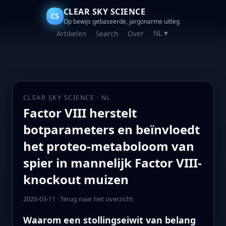
CLEAR SKY SCIENCE
CS
Op bewijs gebaseerde, jargonarme uitleg
Artikelen
Search
Over
NL
▼
CLEAR SKY SCIENCE · NL
Factor VIII herstelt
botparameters en beïnvloedt
het proteo-metaboloom van
spier in mannelijk Factor VIII-
knockout muizen
2026-03-11
·
Terug naar het overzicht
Waarom een stollingseiwit van belang