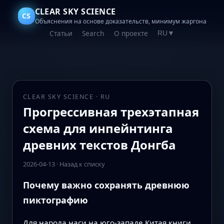
CLEAR SKY SCIENCE
CS
Объяснения на основе доказательств, минимум жаргона
Статьи
Search
О проекте
RU
▼
CLEAR SKY SCIENCE · RU
Прогрессивная трехэтапная
схема для инпейнтинга
древних текстов Донгба
2026-04-13
·
Назад к списку
Почему важно сохранять древнюю
пиктографию
Для народа наси на юго-западе Китая книги