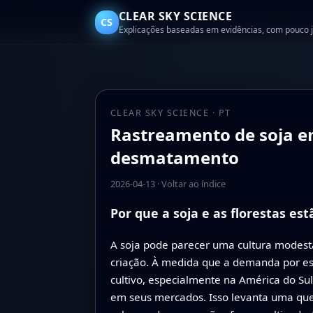
CLEAR SKY SCIENCE
CS
Explicações baseadas em evidências, com pouco 
CLEAR SKY SCIENCE · PT
Rastreamento de soja e
desmatamento
2026-04-13
·
Voltar ao índice
Por que a soja e as florestas es
A soja pode parecer uma cultura modesta
criação. À medida que a demanda por ess
cultivo, especialmente na América do S
em seus mercados. Isso levanta uma qu