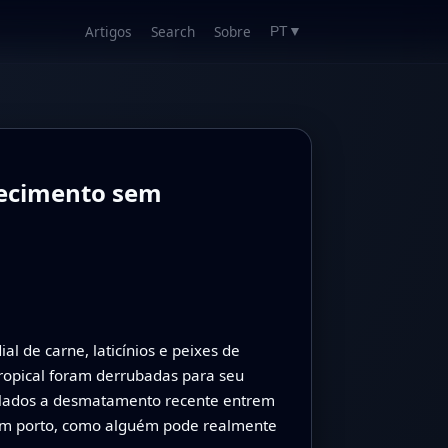
Artigos
Search
Sobre
PT
▼
necimento sem
 de carne, laticínios e peixes de
tropical foram derrubadas para seu
culados a desmatamento recente entrem
um porto, como alguém pode realmente