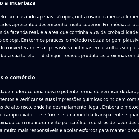
o a incerteza
elo: uma usando apenas isótopos, outra usando apenas elemen
dados apresentou desempenho muito superior. Em média, a loca
s da fazenda real, e a área que continha 95% da probabilidade
ivo de soja. Em termos práticos, o método reduz a origem plaus
 converteram essas previsões contínuas em escolhas simples d
embora sua tarefa — distinguir regiões produtoras próximas em 
as e comércio
dagem oferece uma nova e potente forma de verificar declara
mentos e verificar se suas impressões químicas coincidem com 
s de alto risco, onde há desmatamento ilegal. Embora o método
o campo exato — ele fornece uma medida transparente e quanti
inado com monitoramento por satélite, registros de fazendas 
ja muito mais responsáveis e apoiar esforços para manter pro