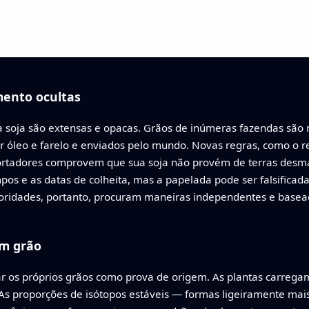
mento ocultas
 soja são extensas e opacas. Grãos de inúmeras fazendas são 
r óleo e farelo e enviados pelo mundo. Novas regras, como o
portadores comprovem que sua soja não provém de terras des
os e as datas de colheita, mas a papelada pode ser falsificad
toridades, portanto, procuram maneiras independentes e basead
um grão
r os próprios grãos como prova de origem. As plantas carrega
. As proporções de isótopos estáveis — formas ligeiramente ma