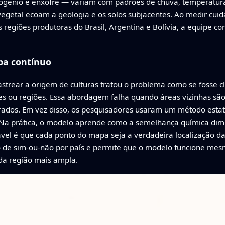
rogênio e enxofre — variam com padrões de chuva, temperatura 
vegetal ecoam a geologia e os solos subjacentes. Ao medir cu
s regiões produtoras do Brasil, Argentina e Bolívia, a equipe c
pa contínuo
astrear a origem de culturas tratou o problema como se fosse c
íses ou regiões. Essa abordagem falha quando áreas vizinhas s
trados. Em vez disso, os pesquisadores usaram um método esta
 Na prática, o modelo aprende como a semelhança química dimi
el é que cada ponto do mapa seja a verdadeira localização da 
o de sim-ou-não por país e permite que o modelo funcione m
da região mais ampla.